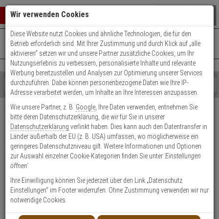
Warenkorb schließen
Suche öffnen
Warenko
Wir verwenden Cookies
Diese Website nutzt Cookies und ähnliche Technologien, die für den
+49 (0)821 899 493-0
Mo. - Do.: 8:00 - 16:30 | Fr.: 8:00 - 14:00 Uhr
0 ARTIKEL IM WARENKORB
Betrieb erforderlich sind. Mit Ihrer Zustimmung und durch Klick auf „alle
Kontaktservice nutzen
aktivieren“ setzen wir und unsere Partner zusätzliche Cookies, um Ihr
Ihr Warenkorb ist momentan leer.
Ergebnisse (
)
Nutzungserlebnis zu verbessern, personalisierte Inhalte und relevante
Fertig
Werbung bereitzustellen und Analysen zur Optimierung unserer Services
Shop
durchzuführen. Dabei können personenbezogene Daten wie Ihre IP-
durchsuchen
Adresse verarbeitet werden, um Inhalte an Ihre Interessen anzupassen.
Bitte
Es
Versand & Lieferung
Wie unsere Partner, z. B.
Google
, Ihre Daten verwenden, entnehmen Sie
geben
wurde
bitte deren Datenschutzerklärung, die wir für Sie in unserer
Sie
noch
Bitte wählen Sie Ihr Lieferland.
Datenschutzerklärung
verlinkt haben. Dies kann auch den Datentransfer in
mindestens
Kategorien
Länder außerhalb der EU (z. B. USA) umfassen, wo möglicherweise ein
3
Suche
geringeres Datenschutzniveau gilt. Weitere Informationen und Optionen
Zeichen
gestartet
zur Auswahl einzelner Cookie-Kategorien finden Sie unter
'Einstellungen
ein,
öffnen'
.
um
die
Ihre Einwilligung können Sie jederzeit über den Link „Datenschutz
Welche Lieferoptionen kann ich nach der Bestellung
Suche
Einstellungen“ im Footer widerrufen. Ohne Zustimmung verwenden wir nur
auswählen?
zu
notwendige Cookies.
starten.