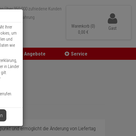
Über 350.000 zufriedene Kunden
r 15 Jahre Erfahrung
ler Versand
Warenkorb (0)
it Ihrer
Gast
0,
00
€
ookies, um
llen und
Daten wie
Angebote
Service
zerklärung,
er in Länder
gilt.
r
errufen.
en
punkt und ermöglicht die Änderung von Liefertag