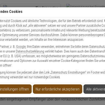
Kundencenter
enden Cookies
Übe
+49 (0)821 899 493-0
Schnel
Kontaktservice
nutzen
e nutzt Cookies und ähnliche Technologien, die für den Betrieb erforderlich sind. M
und durch Klick auf „alle aktivieren“ setzen wir und unsere Partner zusätzliche C
Mo. - Do.: 8:00 - 16:30 Fr. 8:00 - 14:00 Uhr
serlebnis zu verbessern, personalisierte Inhalte und relevante Werbung bereitzuste
r Optimierung unserer Services durchzuführen. Dabei können personenbezogene 
esse verarbeitet werden, um Inhalte an Ihre Interessen anzupassen.
Video
Zutritt
Einbruch
Brand
artner, z. B.
Google
, Ihre Daten verwenden, entnehmen Sie bitte deren Datenschut
Sie in unserer
Datenschutzerklärung
verlinkt haben. Dies kann auch den Datentransf
er EU (z. B. USA) umfassen, wo möglicherweise ein geringeres Datenschutzniveau 
ormationen und Optionen zur Auswahl einzelner Cookie-Kategorien finden Sie unte
en öffnen'
.
ligung können Sie jederzeit über den Link „Datenschutz Einstellungen“ im Footer wid
mmung verwenden wir nur notwendige Cookies.
auswählen?
instellungen öffnen
Nur erforderliche akzeptieren
Alle aktivier
 den eingetragenen Empfänger über den voraussichtlichen Zustellzeit