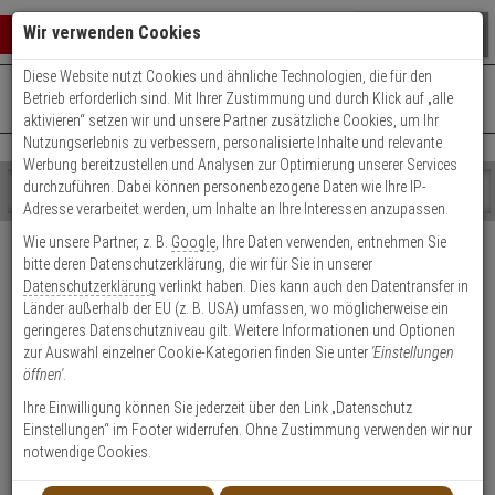
Warenkorb schließen
Suche öffnen
Warenko
Wir verwenden Cookies
Diese Website nutzt Cookies und ähnliche Technologien, die für den
+49 (0)821 899 493-0
Mo. - Do.: 8:00 - 16:30 | Fr.: 8:00 - 14:00 Uhr
0 ARTIKEL IM WARENKORB
Betrieb erforderlich sind. Mit Ihrer Zustimmung und durch Klick auf „alle
Kontaktservice nutzen
aktivieren“ setzen wir und unsere Partner zusätzliche Cookies, um Ihr
Ihr Warenkorb ist momentan leer.
Ergebnisse (
)
Nutzungserlebnis zu verbessern, personalisierte Inhalte und relevante
Fertig
Werbung bereitzustellen und Analysen zur Optimierung unserer Services
Shop
durchzuführen. Dabei können personenbezogene Daten wie Ihre IP-
durchsuchen
Adresse verarbeitet werden, um Inhalte an Ihre Interessen anzupassen.
Bitte
Es
Versand & Lieferung
Wie unsere Partner, z. B.
Google
, Ihre Daten verwenden, entnehmen Sie
geben
wurde
bitte deren Datenschutzerklärung, die wir für Sie in unserer
Sie
noch
Bitte wählen Sie Ihr Lieferland.
Datenschutzerklärung
verlinkt haben. Dies kann auch den Datentransfer in
mindestens
Kategorien
Länder außerhalb der EU (z. B. USA) umfassen, wo möglicherweise ein
3
Suche
geringeres Datenschutzniveau gilt. Weitere Informationen und Optionen
Zeichen
gestartet
zur Auswahl einzelner Cookie-Kategorien finden Sie unter
'Einstellungen
ein,
öffnen'
.
um
die
Ihre Einwilligung können Sie jederzeit über den Link „Datenschutz
Welche Lieferoptionen kann ich nach der Bestellung
Suche
Einstellungen“ im Footer widerrufen. Ohne Zustimmung verwenden wir nur
auswählen?
zu
notwendige Cookies.
starten.