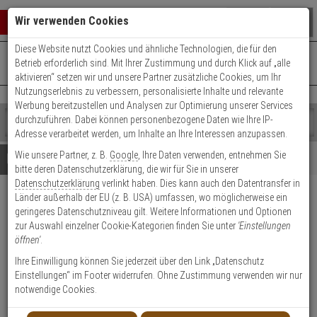
Warenkorb schließen
Suche öffnen
Warenko
Wir verwenden Cookies
Diese Website nutzt Cookies und ähnliche Technologien, die für den
+49 (0)821 899 493-0
Mo. - Do.: 8:00 - 16:30 | Fr.: 8:00 - 14:00 Uhr
0 ARTIKEL IM WARENKORB
Betrieb erforderlich sind. Mit Ihrer Zustimmung und durch Klick auf „alle
Kontaktservice nutzen
aktivieren“ setzen wir und unsere Partner zusätzliche Cookies, um Ihr
Ihr Warenkorb ist momentan leer.
Ergebnisse (
)
Nutzungserlebnis zu verbessern, personalisierte Inhalte und relevante
Fertig
Werbung bereitzustellen und Analysen zur Optimierung unserer Services
Shop
durchzuführen. Dabei können personenbezogene Daten wie Ihre IP-
durchsuchen
Adresse verarbeitet werden, um Inhalte an Ihre Interessen anzupassen.
Bitte
Es
Wie unsere Partner, z. B.
Google
, Ihre Daten verwenden, entnehmen Sie
geben
wurde
Details
Beratung
bitte deren Datenschutzerklärung, die wir für Sie in unserer
Sie
noch
Datenschutzerklärung
verlinkt haben. Dies kann auch den Datentransfer in
mindestens
Kategorien
Länder außerhalb der EU (z. B. USA) umfassen, wo möglicherweise ein
3
Suche
DENI Stangenset 1 für
geringeres Datenschutzniveau gilt. Weitere Informationen und Optionen
Zeichen
gestartet
Flügelhöhe 550-1300 braun
zur Auswahl einzelner Cookie-Kategorien finden Sie unter
'Einstellungen
ein,
öffnen'
.
um
die
Produktmerkmale
Ihre Einwilligung können Sie jederzeit über den Link „Datenschutz
Lagerabverkauf
Suche
Einstellungen“ im Footer widerrufen. Ohne Zustimmung verwenden wir nur
zu
notwendige Cookies.
starten.