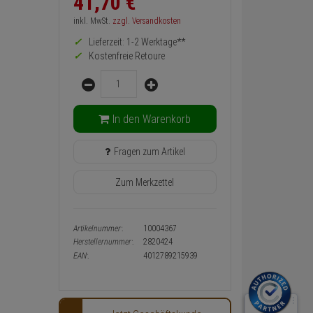
41,
70
€
zurück
Preis,
inkl. MwSt.
zzgl. Versandkosten
Verfügbakeit
Lieferzeit: 1-2 Werktage**
und
Warenkorb-
Kostenfreie Retoure
oder
Menge
Konfigurieren-
Button
In den Warenkorb
Fragen zum Artikel
Zum Merkzettel
Artikelnummer:
10004367
Herstellernummer:
2820424
EAN:
4012789215939