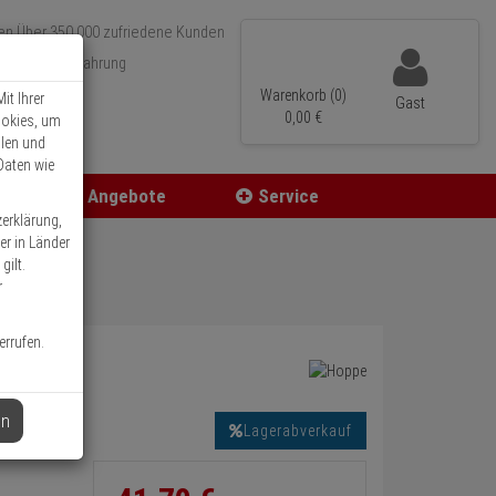
Über 350.000 zufriedene Kunden
r 15 Jahre Erfahrung
ler Versand
Warenkorb (0)
it Ihrer
Gast
0,
00
€
ookies, um
llen und
Daten wie
Angebote
Service
zerklärung,
er in Länder
gilt.
r
errufen.
en
Lagerabverkauf
Informationen