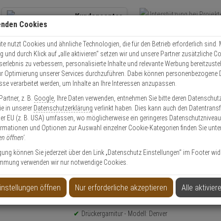
Kundencenter
enden Cookies
Übe
+49 (0)821 899 493-0
Schnel
Kontaktservice
nutzen
e nutzt Cookies und ähnliche Technologien, die für den Betrieb erforderlich sind. M
und durch Klick auf „alle aktivieren“ setzen wir und unsere Partner zusätzliche C
Mo. - Do.: 8:00 - 16:30 Fr. 8:00 - 14:00 Uhr
serlebnis zu verbessern, personalisierte Inhalte und relevante Werbung bereitzuste
r Optimierung unserer Services durchzuführen. Dabei können personenbezogene 
esse verarbeitet werden, um Inhalte an Ihre Interessen anzupassen.
Video
Zutritt
Einbruch
Brand
artner, z. B.
Google
, Ihre Daten verwenden, entnehmen Sie bitte deren Datenschut
e Beschläge
Denver E1310Z/42KV/42KVS Türgriffgarnitur PZ
Sie in unserer
Datenschutzerklärung
verlinkt haben. Dies kann auch den Datentransf
er EU (z. B. USA) umfassen, wo möglicherweise ein geringeres Datenschutzniveau 
ormationen und Optionen zur Auswahl einzelner Cookie-Kategorien finden Sie unte
en öffnen'
.
ligung können Sie jederzeit über den Link „Datenschutz Einstellungen“ im Footer wid
mmung verwenden wir nur notwendige Cookies.
riffgarnitur PZ
instellungen öffnen
Nur erforderliche akzeptieren
Alle aktivier
Produktinformationen
Drückergarnitur - Modell: Denver