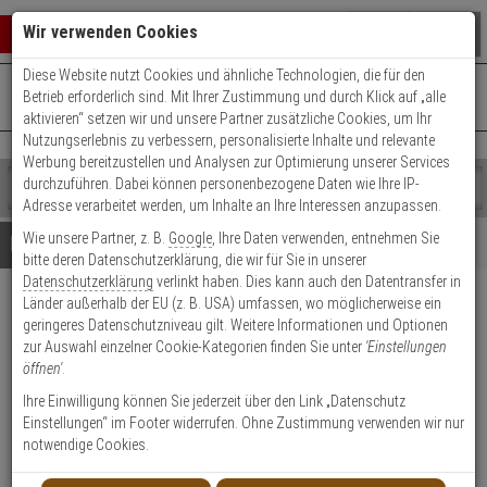
Warenkorb schließen
Suche öffnen
Warenko
Wir verwenden Cookies
Diese Website nutzt Cookies und ähnliche Technologien, die für den
+49 (0)821 899 493-0
Mo. - Do.: 8:00 - 16:30 | Fr.: 8:00 - 14:00 Uhr
0 ARTIKEL IM WARENKORB
Betrieb erforderlich sind. Mit Ihrer Zustimmung und durch Klick auf „alle
Kontaktservice nutzen
aktivieren“ setzen wir und unsere Partner zusätzliche Cookies, um Ihr
Ihr Warenkorb ist momentan leer.
Ergebnisse (
)
Nutzungserlebnis zu verbessern, personalisierte Inhalte und relevante
Fertig
Werbung bereitzustellen und Analysen zur Optimierung unserer Services
Shop
durchzuführen. Dabei können personenbezogene Daten wie Ihre IP-
durchsuchen
Adresse verarbeitet werden, um Inhalte an Ihre Interessen anzupassen.
Bitte
Es
Wie unsere Partner, z. B.
Google
, Ihre Daten verwenden, entnehmen Sie
geben
wurde
Details
Beratung
bitte deren Datenschutzerklärung, die wir für Sie in unserer
Sie
noch
Datenschutzerklärung
verlinkt haben. Dies kann auch den Datentransfer in
mindestens
Kategorien
Länder außerhalb der EU (z. B. USA) umfassen, wo möglicherweise ein
3
Suche
Distanzstücke reinweiß
geringeres Datenschutzniveau gilt. Weitere Informationen und Optionen
Zeichen
gestartet
zum Gegenstück EasyLock
zur Auswahl einzelner Cookie-Kategorien finden Sie unter
'Einstellungen
ein,
öffnen'
.
um
die
Produktmerkmale
Ihre Einwilligung können Sie jederzeit über den Link „Datenschutz
Suche
Einstellungen“ im Footer widerrufen. Ohne Zustimmung verwenden wir nur
zu
notwendige Cookies.
Datenblatt drucken
starten.