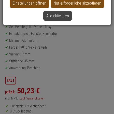
Einstellungen öffnen
Nur erforderliche akzeptieren
Datenblatt drucken
Alle aktivieren
Produktinformationen
Set, Fenstergriff - Modell: Tokyo
Einsatzbereich: Fenster, Fenstertür
Material: Aluminium
Farbe: F9016 Verkehrsweiß
Vierkant: 7 mm
Stiftlänge: 35 mm
Anwendung: Beschlag
SALE
50,
23
€
jetzt:
inkl. MwSt.
zzgl. Versandkosten
Lieferzeit: 1-2 Werktage**
3 Stück lagernd