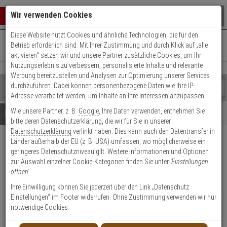
Warenkorb schließen
Suche öffnen
Warenko
Wir verwenden Cookies
Diese Website nutzt Cookies und ähnliche Technologien, die für den
+49 (0)821 899 493-0
Mo. - Do.: 8:00 - 16:30 | Fr.: 8:00 - 14:00 Uhr
0 ARTIKEL IM WARENKORB
Betrieb erforderlich sind. Mit Ihrer Zustimmung und durch Klick auf „alle
Kontaktservice nutzen
aktivieren“ setzen wir und unsere Partner zusätzliche Cookies, um Ihr
Ihr Warenkorb ist momentan leer.
Ergebnisse (
)
Nutzungserlebnis zu verbessern, personalisierte Inhalte und relevante
Fertig
Werbung bereitzustellen und Analysen zur Optimierung unserer Services
Shop
durchzuführen. Dabei können personenbezogene Daten wie Ihre IP-
durchsuchen
Adresse verarbeitet werden, um Inhalte an Ihre Interessen anzupassen.
Bitte
Es
Wie unsere Partner, z. B.
Google
, Ihre Daten verwenden, entnehmen Sie
geben
wurde
Details
Beratung
bitte deren Datenschutzerklärung, die wir für Sie in unserer
Sie
noch
Datenschutzerklärung
verlinkt haben. Dies kann auch den Datentransfer in
mindestens
Kategorien
Länder außerhalb der EU (z. B. USA) umfassen, wo möglicherweise ein
3
Suche
5er Set Druckknopf
geringeres Datenschutzniveau gilt. Weitere Informationen und Optionen
Zeichen
gestartet
Fenstergriff Tokyo 0710SV/U26
zur Auswahl einzelner Cookie-Kategorien finden Sie unter
'Einstellungen
ein,
öffnen'
.
um
die
Ihre Einwilligung können Sie jederzeit über den Link „Datenschutz
2
Suche
Einstellungen“ im Footer widerrufen. Ohne Zustimmung verwenden wir nur
zu
notwendige Cookies.
Produktmerkmale
starten.
Lagerabverkauf