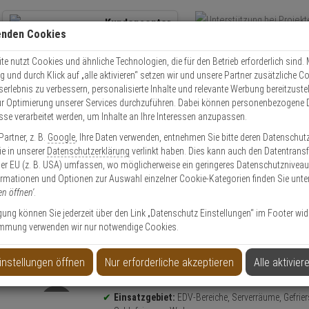
Kundencenter
enden Cookies
Übe
+49 (0)821 899 493-0
Schnel
Kontaktservice
nutzen
e nutzt Cookies und ähnliche Technologien, die für den Betrieb erforderlich sind. M
und durch Klick auf „alle aktivieren“ setzen wir und unsere Partner zusätzliche C
Mo. - Do.: 8:00 - 16:30 Fr. 8:00 - 14:00 Uhr
serlebnis zu verbessern, personalisierte Inhalte und relevante Werbung bereitzuste
r Optimierung unserer Services durchzuführen. Dabei können personenbezogene 
esse verarbeitet werden, um Inhalte an Ihre Interessen anzupassen.
Video
Zutritt
Einbruch
Brand
artner, z. B.
Google
, Ihre Daten verwenden, entnehmen Sie bitte deren Datenschut
Digitaler Temperatursensor -35°C bis +60°C
Sie in unserer
Datenschutzerklärung
verlinkt haben. Dies kann auch den Datentransf
er EU (z. B. USA) umfassen, wo möglicherweise ein geringeres Datenschutzniveau 
ormationen und Optionen zur Auswahl einzelner Cookie-Kategorien finden Sie unte
en öffnen'
.
ligung können Sie jederzeit über den Link „Datenschutz Einstellungen“ im Footer wid
mmung verwenden wir nur notwendige Cookies.
or -35°C bis +60°C
instellungen öffnen
Nur erforderliche akzeptieren
Alle aktivier
Produktinformationen
Temperatursensor
Einsatzgebiet:
EDV-Bereiche, Serverräume, Gefrier