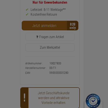
Preis,
Nur für Gewerbekunden
Verfügbakeit
und
Lieferzeit: 8-11 Werktage**
Warenkorb-
Kostenfreie Retoure
oder
Konfigurieren-
B2B
Button
Jetzt anmelden
Fragen zum Artikel
Zum Merkzettel
Artikelnummer:
10027833
Herstellernummer:
DS-T1
EAN:
5905033331280
Jetzt Geschäftskunde
werden und attraktive
Vorteile erhalten.