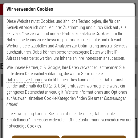
Warenkorb schließen
Suche öffnen
Warenko
Wir verwenden Cookies
Diese Website nutzt Cookies und ähnliche Technologien, die für den
+49 (0)821 899 493-0
Mo. - Do.: 8:00 - 16:30 | Fr.: 8:00 - 14:00 Uhr
0 ARTIKEL IM WARENKORB
Betrieb erforderlich sind. Mit Ihrer Zustimmung und durch Klick auf „alle
Kontaktservice nutzen
aktivieren“ setzen wir und unsere Partner zusätzliche Cookies, um Ihr
Ihr Warenkorb ist momentan leer.
Ergebnisse (
6
)
Nutzungserlebnis zu verbessern, personalisierte Inhalte und relevante
Fertig
Werbung bereitzustellen und Analysen zur Optimierung unserer Services
Shop
durchzuführen. Dabei können personenbezogene Daten wie Ihre IP-
durchsuchen
Adresse verarbeitet werden, um Inhalte an Ihre Interessen anzupassen.
Hersteller Filter
Bitte
Es
Eck Kameras
Wie unsere Partner, z. B.
Google
, Ihre Daten verwenden, entnehmen Sie
geben
wurde
Preis Filter (
6
)
bitte deren Datenschutzerklärung, die wir für Sie in unserer
Sie
noch
Datenschutzerklärung
verlinkt haben. Dies kann auch den Datentransfer in
Produkte
mindestens
Kategorien
Länder außerhalb der EU (z. B. USA) umfassen, wo möglicherweise ein
3
Suche
€
€
geringeres Datenschutzniveau gilt. Weitere Informationen und Optionen
Zeichen
gestartet
Beratung
zur Auswahl einzelner Cookie-Kategorien finden Sie unter
'Einstellungen
ein,
öffnen'
.
um
Modell / Serie
Relevanz
Filter anzeigen
die
Ihre Einwilligung können Sie jederzeit über den Link „Datenschutz
Bildauflösung
Suche
Einstellungen“ im Footer widerrufen. Ohne Zustimmung verwenden wir nur
zu
AXIS P9106-V WHITE IP-Kamera 3MPx PoE IP66 IK10
notwendige Cookies.
Blickwinkel (horizontal)
starten.