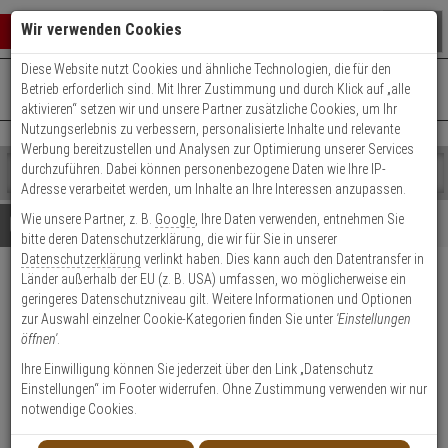
Warenkorb schließen
Suche öffnen
Warenko
Wir verwenden Cookies
Diese Website nutzt Cookies und ähnliche Technologien, die für den
+49 (0)821 899 493-0
Mo. - Do.: 8:00 - 16:30 | Fr.: 8:00 - 14:00 Uhr
0 ARTIKEL IM WARENKORB
Betrieb erforderlich sind. Mit Ihrer Zustimmung und durch Klick auf „alle
Kontaktservice nutzen
aktivieren“ setzen wir und unsere Partner zusätzliche Cookies, um Ihr
Ihr Warenkorb ist momentan leer.
Ergebnisse (
)
Nutzungserlebnis zu verbessern, personalisierte Inhalte und relevante
Fertig
Werbung bereitzustellen und Analysen zur Optimierung unserer Services
Shop
durchzuführen. Dabei können personenbezogene Daten wie Ihre IP-
durchsuchen
Adresse verarbeitet werden, um Inhalte an Ihre Interessen anzupassen.
Bitte
Es
Wie unsere Partner, z. B.
Google
, Ihre Daten verwenden, entnehmen Sie
geben
wurde
Details
Beratung
bitte deren Datenschutzerklärung, die wir für Sie in unserer
Sie
noch
Datenschutzerklärung
verlinkt haben. Dies kann auch den Datentransfer in
mindestens
Kategorien
Länder außerhalb der EU (z. B. USA) umfassen, wo möglicherweise ein
3
Suche
Ei Electronics Ei450
geringeres Datenschutzniveau gilt. Weitere Informationen und Optionen
Zeichen
gestartet
Alarm-Controller
zur Auswahl einzelner Cookie-Kategorien finden Sie unter
'Einstellungen
ein,
öffnen'
.
um
die
Ihre Einwilligung können Sie jederzeit über den Link „Datenschutz
1
Suche
Einstellungen“ im Footer widerrufen. Ohne Zustimmung verwenden wir nur
zu
notwendige Cookies.
Produktmerkmale
starten.