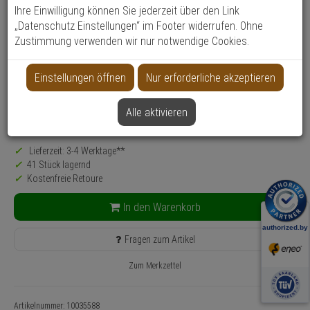
Ihre Einwilligung können Sie jederzeit über den Link
Produktinformationen
Zubehörartikel, Anschlussbox - Modell: eneo IN-Serie
„Datenschutz Einstellungen“ im Footer widerrufen. Ohne
Zustimmung verwenden wir nur notwendige Cookies.
Montageart: Wandmontage, Decke
Anwendung: Videoüberwachung
Einstellungen öffnen
Nur erforderliche akzeptieren
Farbe: Weiß
166,
90
€
Alle aktivieren
inkl. MwSt.
zzgl. Versandkosten
Lieferzeit: 3-4 Werktage**
41 Stück lagernd
Kostenfreie Retoure
In den Warenkorb
Fragen zum Artikel
Zum Merkzettel
Artikelnummer: 10035588