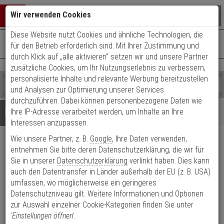
Warenkorb schließen
Suche öffnen
Warenko
Wir verwenden Cookies
Diese Website nutzt Cookies und ähnliche Technologien, die
+49 (0)821 899 493-0
Mo. - Do.: 8:00 - 16:30 | Fr.: 8:00 - 14:00 Uhr
0 ARTIKEL IM WARENKORB
für den Betrieb erforderlich sind. Mit Ihrer Zustimmung und
Kontaktservice nutzen
durch Klick auf „alle aktivieren“ setzen wir und unsere Partner
Ihr Warenkorb ist momentan leer.
Ergebnisse (
)
zusätzliche Cookies, um Ihr Nutzungserlebnis zu verbessern,
Fertig
personalisierte Inhalte und relevante Werbung bereitzustellen
Shop
durchsuchen
und Analysen zur Optimierung unserer Services
Bitte
Es
durchzuführen. Dabei können personenbezogene Daten wie
geben
wurde
Details
Beratung
Ihre IP-Adresse verarbeitet werden, um Inhalte an Ihre
Sie
noch
Interessen anzupassen.
mindestens
Kategorien
Wie unsere Partner, z. B.
Google
, Ihre Daten verwenden,
3
Suche
Eneo AK-24 Kamera
Zeichen
gestartet
entnehmen Sie bitte deren Datenschutzerklärung, die wir für
ein,
Sie in unserer
Datenschutzerklärung
verlinkt haben. Dies kann
Anschlussbox, dual
um
auch den Datentransfer in Länder außerhalb der EU (z. B. USA)
die
umfassen, wo möglicherweise ein geringeres
Produktmerkmale
Suche
Datenschutzniveau gilt. Weitere Informationen und Optionen
zu
zur Auswahl einzelner Cookie-Kategorien finden Sie unter
starten.
'Einstellungen öffnen'
.
Datenblatt drucken