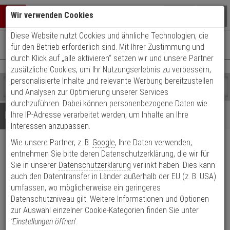
Warenkorb schließen
Suche öffnen
Warenko
Wir verwenden Cookies
Diese Website nutzt Cookies und ähnliche Technologien, die
+49 (0)821 899 493-0
Mo. - Do.: 8:00 - 16:30 | Fr.: 8:00 - 14:00 Uhr
0 ARTIKEL IM WARENKORB
für den Betrieb erforderlich sind. Mit Ihrer Zustimmung und
Kontaktservice nutzen
durch Klick auf „alle aktivieren“ setzen wir und unsere Partner
Ihr Warenkorb ist momentan leer.
Ergebnisse (
)
zusätzliche Cookies, um Ihr Nutzungserlebnis zu verbessern,
Fertig
personalisierte Inhalte und relevante Werbung bereitzustellen
Shop
durchsuchen
und Analysen zur Optimierung unserer Services
Bitte
Es
durchzuführen. Dabei können personenbezogene Daten wie
geben
wurde
Details
Beratung
Ihre IP-Adresse verarbeitet werden, um Inhalte an Ihre
Sie
noch
Interessen anzupassen.
mindestens
Kategorien
Wie unsere Partner, z. B.
Google
, Ihre Daten verwenden,
3
Suche
Eneo DOME-WB2-W Wandarm
Zeichen
gestartet
entnehmen Sie bitte deren Datenschutzerklärung, die wir für
ein,
Sie in unserer
Datenschutzerklärung
verlinkt haben. Dies kann
um
Produktmerkmale
auch den Datentransfer in Länder außerhalb der EU (z. B. USA)
die
umfassen, wo möglicherweise ein geringeres
Suche
Datenblatt drucken
Datenschutzniveau gilt. Weitere Informationen und Optionen
zu
zur Auswahl einzelner Cookie-Kategorien finden Sie unter
starten.
Produktinformationen
Halterung, Zubehörartikel, Wandbefestigung
'Einstellungen öffnen'
.