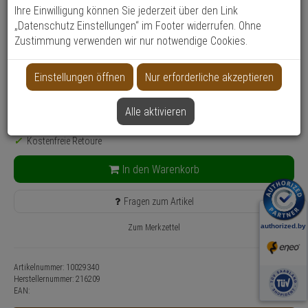
Montageart: Wandmontage
Ihre Einwilligung können Sie jederzeit über den Link
Anwendung: Videoüberwachung
„Datenschutz Einstellungen“ im Footer widerrufen. Ohne
Zustimmung verwenden wir nur notwendige Cookies.
Farbe: Weiß
74,
05
€
Einstellungen öffnen
Nur erforderliche akzeptieren
inkl. MwSt.
zzgl. Versandkosten
Alle aktivieren
Lieferzeit: 1-2 Werktage**
8 Stück lagernd
Kostenfreie Retoure
In den Warenkorb
Fragen zum Artikel
Zum Merkzettel
Artikelnummer: 10029340
Herstellernummer:
216209
EAN: