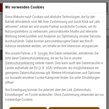
Warenkorb schließen
Suche öffnen
Warenko
Wir verwenden Cookies
Diese Website nutzt Cookies und ähnliche Technologien, die für den
+49 (0)821 899 493-0
Mo. - Do.: 8:00 - 16:30 | Fr.: 8:00 - 14:00 Uhr
0 ARTIKEL IM WARENKORB
Betrieb erforderlich sind. Mit Ihrer Zustimmung und durch Klick auf „alle
Kontaktservice nutzen
aktivieren“ setzen wir und unsere Partner zusätzliche Cookies, um Ihr
Ihr Warenkorb ist momentan leer.
Ergebnisse (
)
Nutzungserlebnis zu verbessern, personalisierte Inhalte und relevante
Fertig
Werbung bereitzustellen und Analysen zur Optimierung unserer Services
Shop
durchzuführen. Dabei können personenbezogene Daten wie Ihre IP-
durchsuchen
Adresse verarbeitet werden, um Inhalte an Ihre Interessen anzupassen.
Bitte
Es
Wie unsere Partner, z. B.
Google
, Ihre Daten verwenden, entnehmen Sie
geben
wurde
Details
Beratung
bitte deren Datenschutzerklärung, die wir für Sie in unserer
Sie
noch
Datenschutzerklärung
verlinkt haben. Dies kann auch den Datentransfer in
mindestens
Kategorien
Länder außerhalb der EU (z. B. USA) umfassen, wo möglicherweise ein
3
Suche
Eneo DOME/WEDGE2
geringeres Datenschutzniveau gilt. Weitere Informationen und Optionen
Zeichen
gestartet
Keiladapter, Callisto Dome
zur Auswahl einzelner Cookie-Kategorien finden Sie unter
'Einstellungen
ein,
öffnen'
.
um
die
Produktmerkmale
Ihre Einwilligung können Sie jederzeit über den Link „Datenschutz
Suche
Einstellungen“ im Footer widerrufen. Ohne Zustimmung verwenden wir nur
zu
notwendige Cookies.
Datenblatt drucken
starten.
Produktinformationen