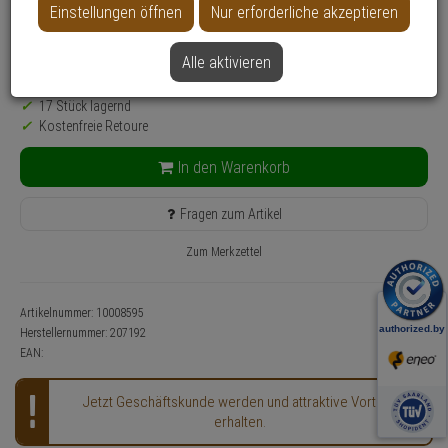
Einstellungen öffnen
Nur erforderliche akzeptieren
58,
25
€
inkl. MwSt.
zzgl. Versandkosten
Alle aktivieren
Lieferzeit: 3-4 Werktage**
17 Stück lagernd
Kostenfreie Retoure
In den Warenkorb
Fragen zum Artikel
Zum Merkzettel
Artikelnummer: 10008595
Herstellernummer:
207192
EAN:
Jetzt Geschäftskunde werden und attraktive Vorteile
erhalten.