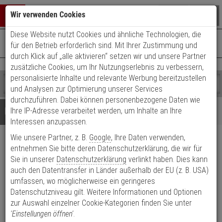
Warenkorb schließen
Suche öffnen
Warenko
Wir verwenden Cookies
Diese Website nutzt Cookies und ähnliche Technologien, die
+49 (0)821 899 493-0
Mo. - Do.: 8:00 - 16:30 | Fr.: 8:00 - 14:00 Uhr
0 ARTIKEL IM WARENKORB
für den Betrieb erforderlich sind. Mit Ihrer Zustimmung und
Kontaktservice nutzen
durch Klick auf „alle aktivieren“ setzen wir und unsere Partner
Ihr Warenkorb ist momentan leer.
Ergebnisse (
)
zusätzliche Cookies, um Ihr Nutzungserlebnis zu verbessern,
Fertig
personalisierte Inhalte und relevante Werbung bereitzustellen
Shop
durchsuchen
und Analysen zur Optimierung unserer Services
Bitte
Es
durchzuführen. Dabei können personenbezogene Daten wie
geben
wurde
Details
Beratung
Ihre IP-Adresse verarbeitet werden, um Inhalte an Ihre
Sie
noch
Interessen anzupassen.
mindestens
Kategorien
Wie unsere Partner, z. B.
Google
, Ihre Daten verwenden,
3
Suche
Eneo MAM-5MM1001M0A
Zeichen
gestartet
entnehmen Sie bitte deren Datenschutzerklärung, die wir für
ein,
Sie in unserer
Datenschutzerklärung
verlinkt haben. Dies kann
Konverter
um
auch den Datentransfer in Länder außerhalb der EU (z. B. USA)
die
umfassen, wo möglicherweise ein geringeres
Produktmerkmale
Suche
Datenschutzniveau gilt. Weitere Informationen und Optionen
zu
zur Auswahl einzelner Cookie-Kategorien finden Sie unter
Datenblatt drucken
starten.
'Einstellungen öffnen'
.