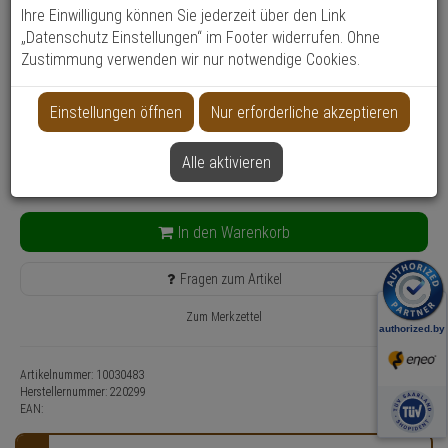
Produktinformationen
Zubehörartikel, Konverter
Ihre Einwilligung können Sie jederzeit über den Link
„Datenschutz Einstellungen“ im Footer widerrufen. Ohne
Anwendung: Videoüberwachung
Zustimmung verwenden wir nur notwendige Cookies.
Farbe: Schwarz
192,
55
€
Einstellungen öffnen
Nur erforderliche akzeptieren
inkl. MwSt.
zzgl. Versandkosten
Alle aktivieren
Lieferzeit: 4-6 Werktage**
Kostenfreie Retoure
In den Warenkorb
Fragen zum Artikel
Zum Merkzettel
Artikelnummer: 10030483
Herstellernummer:
220299
EAN: