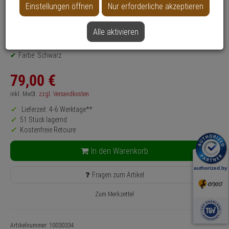
Einstellungen öffnen
Nur erforderliche akzeptieren
Produktinformationen
Halterung, Zubehörartikel
Montageart: Wandmontage
Alle aktivieren
Anwendung: Videoüberwachung
Farbe: Schwarz
79,
00
€
inkl. MwSt.
zzgl. Versandkosten
Lieferzeit: 4-6 Werktage**
51 Stück lagernd
Kostenfreie Retoure
In den Warenkorb
Fragen zum Artikel
Zum Merkzettel
Artikelnummer: 10030334