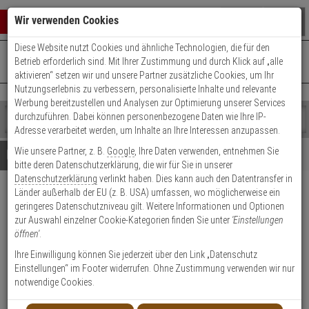
Warenkorb schließen
Suche öffnen
Warenko
Wir verwenden Cookies
Diese Website nutzt Cookies und ähnliche Technologien, die für den
+49 (0)821 899 493-0
Mo. - Do.: 8:00 - 16:30 | Fr.: 8:00 - 14:00 Uhr
0 ARTIKEL IM WARENKORB
Betrieb erforderlich sind. Mit Ihrer Zustimmung und durch Klick auf „alle
Kontaktservice nutzen
aktivieren“ setzen wir und unsere Partner zusätzliche Cookies, um Ihr
Ihr Warenkorb ist momentan leer.
Ergebnisse (
)
Nutzungserlebnis zu verbessern, personalisierte Inhalte und relevante
Fertig
Werbung bereitzustellen und Analysen zur Optimierung unserer Services
Shop
durchzuführen. Dabei können personenbezogene Daten wie Ihre IP-
durchsuchen
Adresse verarbeitet werden, um Inhalte an Ihre Interessen anzupassen.
Bitte
Es
Wie unsere Partner, z. B.
Google
, Ihre Daten verwenden, entnehmen Sie
geben
wurde
Details
Beratung
bitte deren Datenschutzerklärung, die wir für Sie in unserer
Sie
noch
Datenschutzerklärung
verlinkt haben. Dies kann auch den Datentransfer in
mindestens
Kategorien
Länder außerhalb der EU (z. B. USA) umfassen, wo möglicherweise ein
3
Suche
Eneo VM-LCDWMB2 Universal
geringeres Datenschutzniveau gilt. Weitere Informationen und Optionen
Zeichen
gestartet
Wandhalterung
zur Auswahl einzelner Cookie-Kategorien finden Sie unter
'Einstellungen
ein,
öffnen'
.
um
die
Produktmerkmale
Ihre Einwilligung können Sie jederzeit über den Link „Datenschutz
Suche
Einstellungen“ im Footer widerrufen. Ohne Zustimmung verwenden wir nur
zu
notwendige Cookies.
starten.
Datenblatt drucken