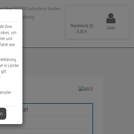
Über 350.000 zufriedene Kunden
r 15 Jahre Erfahrung
ler Versand
Warenkorb (0)
it Ihrer
Gast
0,
00
€
ookies, um
llen und
Daten wie
zerklärung,
er in Länder
gilt.
r
errufen.
chen Artikel
en