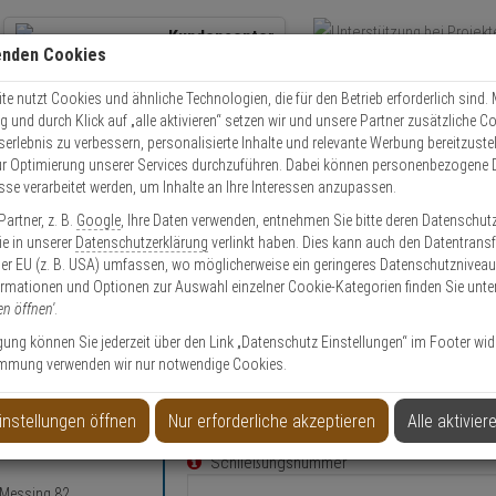
Kundencenter
enden Cookies
Übe
+49 (0)821 899 493-0
Schnel
Kontaktservice
nutzen
e nutzt Cookies und ähnliche Technologien, die für den Betrieb erforderlich sind. M
und durch Klick auf „alle aktivieren“ setzen wir und unsere Partner zusätzliche C
Mo. - Do.: 8:00 - 16:30 Fr. 8:00 - 14:00 Uhr
serlebnis zu verbessern, personalisierte Inhalte und relevante Werbung bereitzuste
r Optimierung unserer Services durchzuführen. Dabei können personenbezogene 
esse verarbeitet werden, um Inhalte an Ihre Interessen anzupassen.
olle
Ersatzschlüssel für ABUS Messing 82 Vorhangschloss
artner, z. B.
Google
, Ihre Daten verwenden, entnehmen Sie bitte deren Datenschut
Sie in unserer
Datenschutzerklärung
verlinkt haben. Dies kann auch den Datentransf
er EU (z. B. USA) umfassen, wo möglicherweise ein geringeres Datenschutzniveau 
ormationen und Optionen zur Auswahl einzelner Cookie-Kategorien finden Sie unte
en öffnen'
.
ssing 82 Vorhangschloss
ligung können Sie jederzeit über den Link „Datenschutz Einstellungen“ im Footer wid
mmung verwenden wir nur notwendige Cookies.
Konfigurieren Sie Ihren persönli
instellungen öffnen
Nur erforderliche akzeptieren
Alle aktivier
Schließungsnummer
 Messing 82