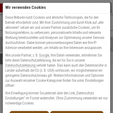
Warenkorb schließen
Suche öffnen
Warenko
Wir verwenden Cookies
Diese Website nutzt Cookies und ähnliche Technologien, die für den
+49 (0)821 899 493-0
Mo. - Do.: 8:00 - 16:30 | Fr.: 8:00 - 14:00 Uhr
0 ARTIKEL IM WARENKORB
Betrieb erforderlich sind. Mit Ihrer Zustimmung und durch Klick auf „alle
Kontaktservice nutzen
aktivieren“ setzen wir und unsere Partner zusätzliche Cookies, um Ihr
Ihr Warenkorb ist momentan leer.
Ergebnisse (
)
Nutzungserlebnis zu verbessern, personalisierte Inhalte und relevante
Fertig
Werbung bereitzustellen und Analysen zur Optimierung unserer Services
Shop
durchzuführen. Dabei können personenbezogene Daten wie Ihre IP-
durchsuchen
Adresse verarbeitet werden, um Inhalte an Ihre Interessen anzupassen.
Bitte
Es
Wie unsere Partner, z. B.
Google
, Ihre Daten verwenden, entnehmen Sie
geben
wurde
Details
Beratung
bitte deren Datenschutzerklärung, die wir für Sie in unserer
Sie
noch
Datenschutzerklärung
verlinkt haben. Dies kann auch den Datentransfer in
mindestens
Kategorien
Länder außerhalb der EU (z. B. USA) umfassen, wo möglicherweise ein
3
Suche
Ersatzschlüssel für ABUS
geringeres Datenschutzniveau gilt. Weitere Informationen und Optionen
Zeichen
gestartet
zur Auswahl einzelner Cookie-Kategorien finden Sie unter
'Einstellungen
Messing 92 Vorhangschloss
ein,
öffnen'
.
um
die
Ihre Einwilligung können Sie jederzeit über den Link „Datenschutz
Suche
Einstellungen“ im Footer widerrufen. Ohne Zustimmung verwenden wir nur
Ersatzschlüssel Vorhangschloss - Modell: Messing, Messing 92
zu
notwendige Cookies.
starten.