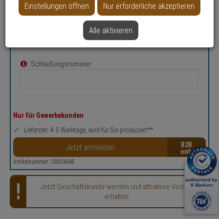
Datenblatt drucken
Einstellungen öffnen
Nur erforderliche akzeptieren
Konfigurieren Sie Ihren persönlichen
Alle aktivieren
Artikel
Schließungsnummer
Nur für Gewerbekunden
Lieferzeit: 4-5 Werktage, wird für Sie produziert**
B2B
Jetzt anmelden
Artikelnummer: 10033648
Jetzt Geschäftskunde werden und attraktive Vorteile
erhalten.