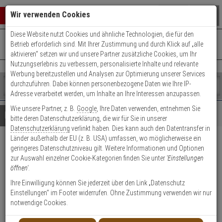
Warenkorb schließen
Suche öffnen
Warenko
Wir verwenden Cookies
Diese Website nutzt Cookies und ähnliche Technologien, die für den
+49 (0)821 899 493-0
Mo. - Do.: 8:00 - 16:30 | Fr.: 8:00 - 14:00 Uhr
0 ARTIKEL IM WARENKORB
Betrieb erforderlich sind. Mit Ihrer Zustimmung und durch Klick auf „alle
Kontaktservice nutzen
aktivieren“ setzen wir und unsere Partner zusätzliche Cookies, um Ihr
Ihr Warenkorb ist momentan leer.
Ergebnisse (
)
Nutzungserlebnis zu verbessern, personalisierte Inhalte und relevante
Fertig
Werbung bereitzustellen und Analysen zur Optimierung unserer Services
Shop
durchzuführen. Dabei können personenbezogene Daten wie Ihre IP-
durchsuchen
Adresse verarbeitet werden, um Inhalte an Ihre Interessen anzupassen.
Bitte
Es
Wie unsere Partner, z. B.
Google
, Ihre Daten verwenden, entnehmen Sie
geben
wurde
Details
Beratung
bitte deren Datenschutzerklärung, die wir für Sie in unserer
Sie
noch
Datenschutzerklärung
verlinkt haben. Dies kann auch den Datentransfer in
mindestens
Kategorien
Länder außerhalb der EU (z. B. USA) umfassen, wo möglicherweise ein
3
Suche
Ersatzschlüssel für ABUS
geringeres Datenschutzniveau gilt. Weitere Informationen und Optionen
Zeichen
gestartet
zur Auswahl einzelner Cookie-Kategorien finden Sie unter
'Einstellungen
TITALIUM 90RK/50
ein,
öffnen'
.
um
die
Ihre Einwilligung können Sie jederzeit über den Link „Datenschutz
Suche
Einstellungen“ im Footer widerrufen. Ohne Zustimmung verwenden wir nur
Ersatzschlüssel Vorhangschloss - Modell: Titalium 90RK/50,
zu
notwendige Cookies.
Titalium
starten.