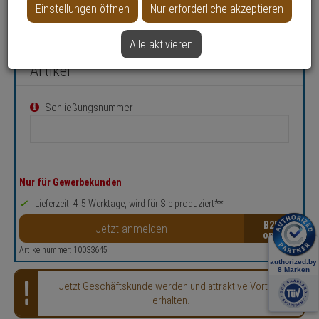
Einstellungen öffnen
Nur erforderliche akzeptieren
Datenblatt drucken
Alle aktivieren
Konfigurieren Sie Ihren persönlichen
Artikel
Schließungsnummer
Nur für Gewerbekunden
Lieferzeit: 4-5 Werktage, wird für Sie produziert**
B2B
Jetzt anmelden
Artikelnummer: 10033645
Jetzt Geschäftskunde werden und attraktive Vorteile
erhalten.