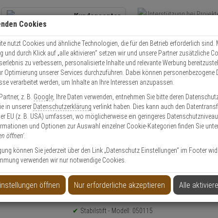
Kundencenter
enden Cookies
Übe
+49 (0)821 899 493-0
Schnel
Kontaktservice
nutzen
e nutzt Cookies und ähnliche Technologien, die für den Betrieb erforderlich sind. M
und durch Klick auf „alle aktivieren“ setzen wir und unsere Partner zusätzliche C
Mo. - Do.: 8:00 - 16:30 Fr. 8:00 - 14:00 Uhr
serlebnis zu verbessern, personalisierte Inhalte und relevante Werbung bereitzuste
r Optimierung unserer Services durchzuführen. Dabei können personenbezogene 
esse verarbeitet werden, um Inhalte an Ihre Interessen anzupassen.
Video
Zutritt
Einbruch
Brand
artner, z. B.
Google
, Ihre Daten verwenden, entnehmen Sie bitte deren Datenschut
tz
Türsicherung
Türbeschläge
FSB Stabilstift 8x140 mm für Türstärk
Sie in unserer
Datenschutzerklärung
verlinkt haben. Dies kann auch den Datentransf
er EU (z. B. USA) umfassen, wo möglicherweise ein geringeres Datenschutzniveau 
ormationen und Optionen zur Auswahl einzelner Cookie-Kategorien finden Sie unte
en öffnen'
.
ligung können Sie jederzeit über den Link „Datenschutz Einstellungen“ im Footer wid
mmung verwenden wir nur notwendige Cookies.
Türstärke 76-95 mm
instellungen öffnen
Nur erforderliche akzeptieren
Alle aktivier
Produktinformationen
Stabilstift - Modell: 050115