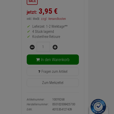
SALE
zurück
Preis,
3,
95
€
jetzt:
Verfügbakeit
und
inkl. MwSt.
zzgl. Versandkosten
Warenkorb-
oder
Lieferzeit: 1-2 Werktage**
Konfigurieren-
4 Stück lagernd
Button
Kostenfreie Retoure
Menge
In den Warenkorb
Fragen zum Artikel
Zum Merkzettel
Artikelnummer:
10019268
Herstellernummer:
050102008425700
EAN:
4015354127439