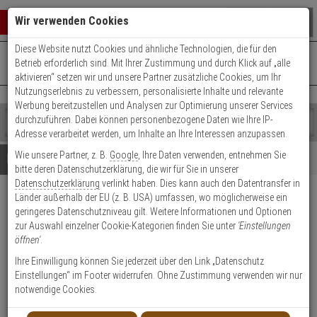
Warenkorb schließen
Suche öffnen
Warenko
Wir verwenden Cookies
Diese Website nutzt Cookies und ähnliche Technologien, die für den
+49 (0)821 899 493-0
Mo. - Do.: 8:00 - 16:30 | Fr.: 8:00 - 14:00 Uhr
0 ARTIKEL IM WARENKORB
Betrieb erforderlich sind. Mit Ihrer Zustimmung und durch Klick auf „alle
Kontaktservice nutzen
aktivieren“ setzen wir und unsere Partner zusätzliche Cookies, um Ihr
Ihr Warenkorb ist momentan leer.
Ergebnisse (
)
Nutzungserlebnis zu verbessern, personalisierte Inhalte und relevante
Fertig
Werbung bereitzustellen und Analysen zur Optimierung unserer Services
Shop
durchzuführen. Dabei können personenbezogene Daten wie Ihre IP-
durchsuchen
Adresse verarbeitet werden, um Inhalte an Ihre Interessen anzupassen.
Bitte
Es
Wie unsere Partner, z. B.
Google
, Ihre Daten verwenden, entnehmen Sie
geben
wurde
Details
Beratung
bitte deren Datenschutzerklärung, die wir für Sie in unserer
Sie
noch
Datenschutzerklärung
verlinkt haben. Dies kann auch den Datentransfer in
mindestens
Kategorien
Länder außerhalb der EU (z. B. USA) umfassen, wo möglicherweise ein
3
Suche
GEZE Flachschließblech
geringeres Datenschutzniveau gilt. Weitere Informationen und Optionen
Zeichen
gestartet
SB-FTV 320-20x140x3-R
zur Auswahl einzelner Cookie-Kategorien finden Sie unter
'Einstellungen
ein,
öffnen'
.
um
die
Produktmerkmale
Ihre Einwilligung können Sie jederzeit über den Link „Datenschutz
Lagerabverkauf
Suche
Einstellungen“ im Footer widerrufen. Ohne Zustimmung verwenden wir nur
zu
notwendige Cookies.
starten.
Datenblatt drucken