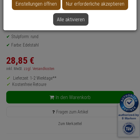
Einstellungen öffnen
Nur erforderliche akzeptieren
Produktinformationen
Schließblech - Modell: FTV320
Alle aktivieren
Einsatzbereich: Fluchttür
DIN-Richtung: DIN L + DIN R
Stulpform: rund
Farbe: Edelstahl
28,
85
€
inkl. MwSt.
zzgl. Versandkosten
Lieferzeit: 1-2 Werktage**
Kostenfreie Retoure
In den Warenkorb
Fragen zum Artikel
Zum Merkzettel