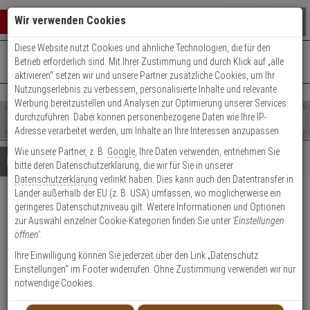
Warenkorb schließen
Suche öffnen
Warenko
Wir verwenden Cookies
Diese Website nutzt Cookies und ähnliche Technologien, die für den
+49 (0)821 899 493-0
Mo. - Do.: 8:00 - 16:30 | Fr.: 8:00 - 14:00 Uhr
0 ARTIKEL IM WARENKORB
Betrieb erforderlich sind. Mit Ihrer Zustimmung und durch Klick auf „alle
Kontaktservice nutzen
aktivieren“ setzen wir und unsere Partner zusätzliche Cookies, um Ihr
Ihr Warenkorb ist momentan leer.
Ergebnisse (
)
Nutzungserlebnis zu verbessern, personalisierte Inhalte und relevante
Fertig
Werbung bereitzustellen und Analysen zur Optimierung unserer Services
Shop
durchzuführen. Dabei können personenbezogene Daten wie Ihre IP-
durchsuchen
Adresse verarbeitet werden, um Inhalte an Ihre Interessen anzupassen.
Bitte
Es
Wie unsere Partner, z. B.
Google
, Ihre Daten verwenden, entnehmen Sie
geben
wurde
Details
Beratung
bitte deren Datenschutzerklärung, die wir für Sie in unserer
Sie
noch
Datenschutzerklärung
verlinkt haben. Dies kann auch den Datentransfer in
mindestens
Kategorien
Länder außerhalb der EU (z. B. USA) umfassen, wo möglicherweise ein
3
Suche
GLORIA CO-Melder KO1 ohne
geringeres Datenschutzniveau gilt. Weitere Informationen und Optionen
Zeichen
gestartet
zur Auswahl einzelner Cookie-Kategorien finden Sie unter
'Einstellungen
ein,
Display
öffnen'
.
um
die
Ihre Einwilligung können Sie jederzeit über den Link „Datenschutz
Produktmerkmale
Suche
Lagerabverkauf
Einstellungen“ im Footer widerrufen. Ohne Zustimmung verwenden wir nur
zu
notwendige Cookies.
starten.