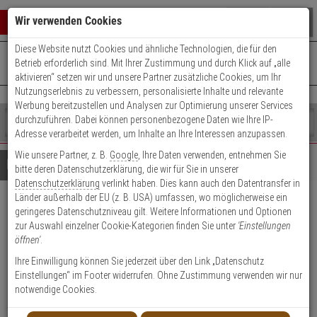
Warenkorb schließen
Suche öffnen
Warenko
Wir verwenden Cookies
Diese Website nutzt Cookies und ähnliche Technologien, die für den
+49 (0)821 899 493-0
Mo. - Do.: 8:00 - 16:30 | Fr.: 8:00 - 14:00 Uhr
0 ARTIKEL IM WARENKORB
Betrieb erforderlich sind. Mit Ihrer Zustimmung und durch Klick auf „alle
Kontaktservice nutzen
aktivieren“ setzen wir und unsere Partner zusätzliche Cookies, um Ihr
Ihr Warenkorb ist momentan leer.
Ergebnisse (
)
Nutzungserlebnis zu verbessern, personalisierte Inhalte und relevante
Fertig
Werbung bereitzustellen und Analysen zur Optimierung unserer Services
Shop
durchzuführen. Dabei können personenbezogene Daten wie Ihre IP-
durchsuchen
Adresse verarbeitet werden, um Inhalte an Ihre Interessen anzupassen.
Bitte
Es
Wie unsere Partner, z. B.
Google
, Ihre Daten verwenden, entnehmen Sie
geben
wurde
Details
Beratung
bitte deren Datenschutzerklärung, die wir für Sie in unserer
Sie
noch
Datenschutzerklärung
verlinkt haben. Dies kann auch den Datentransfer in
mindestens
Kategorien
Länder außerhalb der EU (z. B. USA) umfassen, wo möglicherweise ein
3
Suche
GLORIA Fettbrandlöscher FA
geringeres Datenschutzniveau gilt. Weitere Informationen und Optionen
Zeichen
gestartet
zur Auswahl einzelner Cookie-Kategorien finden Sie unter
'Einstellungen
ein,
6 Easy
öffnen'
.
um
die
Ihre Einwilligung können Sie jederzeit über den Link „Datenschutz
Produktmerkmale
Suche
Einstellungen“ im Footer widerrufen. Ohne Zustimmung verwenden wir nur
zu
notwendige Cookies.
starten.
Datenblatt drucken