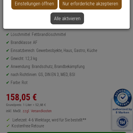
Einstellungen öffnen
Nur erforderliche akzeptieren
Produktinformationen
Set-Inhalt: Wandhalterung, Feuerlöscher
Alle aktivieren
Aufladelöscher, Feuerlöscher - Modell: Easy-Line
Füllmenge: 6 Liter
Löschmittel: Fettbrandlöschmittel
Brandklasse: AF
Einsatzbereich: Gewerbeobjekte, Haus, Gastro, Küche
Gewicht: 12,3 kg
Anwendung: Brandschutz, Brandbekämpfung
nach Richtlinien: GS, DIN EN 3, MED, BSI
Farbe: Rot
158,
05
€
Grundpreis: 1 Liter =
52,
68
€
inkl. MwSt.
zzgl. Versandkosten
Lieferzeit: 4-6 Werktage, wird für Sie bestellt**
Kostenfreie Retoure