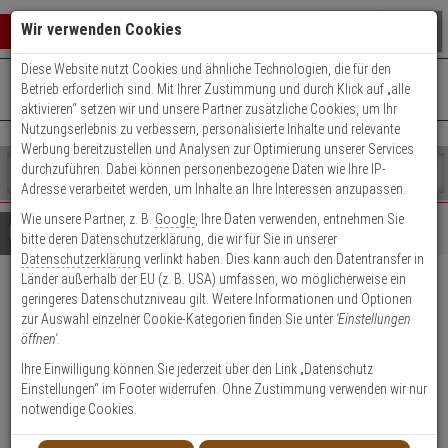
Warenkorb schließen
Suche öffnen
Warenko
Wir verwenden Cookies
Diese Website nutzt Cookies und ähnliche Technologien, die für den
+49 (0)821 899 493-0
Mo. - Do.: 8:00 - 16:30 | Fr.: 8:00 - 14:00 Uhr
0 ARTIKEL IM WARENKORB
Betrieb erforderlich sind. Mit Ihrer Zustimmung und durch Klick auf „alle
Kontaktservice nutzen
aktivieren“ setzen wir und unsere Partner zusätzliche Cookies, um Ihr
Ihr Warenkorb ist momentan leer.
Ergebnisse (
)
Nutzungserlebnis zu verbessern, personalisierte Inhalte und relevante
Fertig
Werbung bereitzustellen und Analysen zur Optimierung unserer Services
Shop
durchzuführen. Dabei können personenbezogene Daten wie Ihre IP-
durchsuchen
Adresse verarbeitet werden, um Inhalte an Ihre Interessen anzupassen.
Bitte
Es
Wie unsere Partner, z. B.
Google
, Ihre Daten verwenden, entnehmen Sie
geben
wurde
Details
Beratung
bitte deren Datenschutzerklärung, die wir für Sie in unserer
Sie
noch
Datenschutzerklärung
verlinkt haben. Dies kann auch den Datentransfer in
mindestens
Kategorien
Länder außerhalb der EU (z. B. USA) umfassen, wo möglicherweise ein
3
Suche
GLORIA Gitternetzfolie
geringeres Datenschutzniveau gilt. Weitere Informationen und Optionen
Zeichen
gestartet
zur Auswahl einzelner Cookie-Kategorien finden Sie unter
'Einstellungen
ein,
transparent f. 6 kg-Geräte
öffnen'
.
um
die
Ihre Einwilligung können Sie jederzeit über den Link „Datenschutz
Produktmerkmale
Suche
Einstellungen“ im Footer widerrufen. Ohne Zustimmung verwenden wir nur
zu
notwendige Cookies.
Datenblatt drucken
starten.