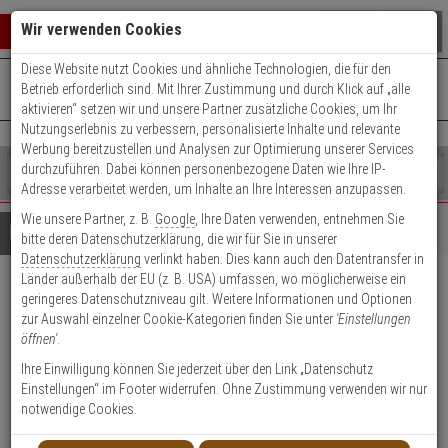
Warenkorb schließen
Suche öffnen
Warenko
Wir verwenden Cookies
Diese Website nutzt Cookies und ähnliche Technologien, die für den
+49 (0)821 899 493-0
Mo. - Do.: 8:00 - 16:30 | Fr.: 8:00 - 14:00 Uhr
0 ARTIKEL IM WARENKORB
Betrieb erforderlich sind. Mit Ihrer Zustimmung und durch Klick auf „alle
Kontaktservice nutzen
aktivieren“ setzen wir und unsere Partner zusätzliche Cookies, um Ihr
Ihr Warenkorb ist momentan leer.
Ergebnisse (
)
Nutzungserlebnis zu verbessern, personalisierte Inhalte und relevante
Fertig
Werbung bereitzustellen und Analysen zur Optimierung unserer Services
Shop
durchzuführen. Dabei können personenbezogene Daten wie Ihre IP-
durchsuchen
Adresse verarbeitet werden, um Inhalte an Ihre Interessen anzupassen.
Bitte
Es
Wie unsere Partner, z. B.
Google
, Ihre Daten verwenden, entnehmen Sie
geben
wurde
Details
Beratung
bitte deren Datenschutzerklärung, die wir für Sie in unserer
Sie
noch
Datenschutzerklärung
verlinkt haben. Dies kann auch den Datentransfer in
mindestens
Kategorien
Länder außerhalb der EU (z. B. USA) umfassen, wo möglicherweise ein
3
Suche
GLORIA Löscher P12 PRO +
geringeres Datenschutzniveau gilt. Weitere Informationen und Optionen
Zeichen
gestartet
zur Auswahl einzelner Cookie-Kategorien finden Sie unter
'Einstellungen
ein,
ES-FL-12 Kasten + Schild
öffnen'
.
um
die
Ihre Einwilligung können Sie jederzeit über den Link „Datenschutz
Produktmerkmale
Suche
Einstellungen“ im Footer widerrufen. Ohne Zustimmung verwenden wir nur
zu
notwendige Cookies.
starten.
Datenblatt drucken