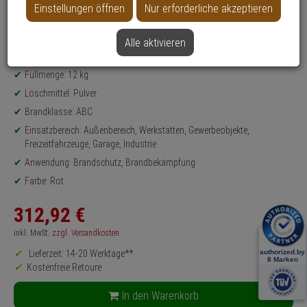
Einstellungen öffnen
Nur erforderliche akzeptieren
Produktinformationen
Set-Inhalt: Wandhalterung, Warnschild, Feuerlöscher, Schutzschrank für
Feuerlöscher
Alle aktivieren
FEUERLÖSCHER-SET - Modell: Pro-Line
Füllmenge: 12 kg
Löschmittel: Pulver
Brandklasse: ABC
Einsatzbereich: Außenbereich, Werkstätten, Gewerbeobjekte,
Freizeitfahrzeuge, Garage, Industrie
Anwendung: Brandschutz, Brandbekämpfung
Farbe: Rot
312,
92
€
inkl. MwSt.
zzgl. Versandkosten
Lieferzeit: 14-20 Werktage**
Kostenfreie Retoure
In den Warenkorb