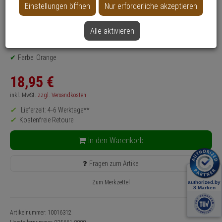
Einstellungen öffnen
Nur erforderliche akzeptieren
Produktinformationen
Zubehörartikel, Abdeckhaube für Feuerlöscher
Alle aktivieren
Einsatzbereich: Innenbereich, Gewerbeobjekte, Haus, Wohnung
Anwendung: Brandschutz, Brandbekämpfung
Farbe: Orange
18,
95
€
inkl. MwSt.
zzgl. Versandkosten
Lieferzeit: 4-6 Werktage**
Kostenfreie Retoure
In den Warenkorb
Fragen zum Artikel
Zum Merkzettel
Artikelnummer: 10016312