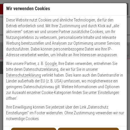
Warenkorb schließen
Suche öffnen
Warenko
Wir verwenden Cookies
Diese Website nutzt Cookies und ähnliche Technologien, die für den
+49 (0)821 899 493-0
Mo. - Do.: 8:00 - 16:30 | Fr.: 8:00 - 14:00 Uhr
0 ARTIKEL IM WARENKORB
Betrieb erforderlich sind. Mit Ihrer Zustimmung und durch Klick auf „alle
Kontaktservice nutzen
aktivieren“ setzen wir und unsere Partner zusätzliche Cookies, um Ihr
Ihr Warenkorb ist momentan leer.
Ergebnisse (
)
Nutzungserlebnis zu verbessern, personalisierte Inhalte und relevante
Fertig
Werbung bereitzustellen und Analysen zur Optimierung unserer Services
Shop
durchzuführen. Dabei können personenbezogene Daten wie Ihre IP-
durchsuchen
Adresse verarbeitet werden, um Inhalte an Ihre Interessen anzupassen.
Bitte
Es
Wie unsere Partner, z. B.
Google
, Ihre Daten verwenden, entnehmen Sie
geben
wurde
Details
Beratung
bitte deren Datenschutzerklärung, die wir für Sie in unserer
Sie
noch
Datenschutzerklärung
verlinkt haben. Dies kann auch den Datentransfer in
mindestens
Kategorien
Länder außerhalb der EU (z. B. USA) umfassen, wo möglicherweise ein
3
Suche
GLORIA Textil-Schutzhaube
geringeres Datenschutzniveau gilt. Weitere Informationen und Optionen
Zeichen
gestartet
zur Auswahl einzelner Cookie-Kategorien finden Sie unter
'Einstellungen
ein,
orange f. 12 kg-Geräte
öffnen'
.
um
die
Ihre Einwilligung können Sie jederzeit über den Link „Datenschutz
Produktmerkmale
Suche
Einstellungen“ im Footer widerrufen. Ohne Zustimmung verwenden wir nur
zu
notwendige Cookies.
starten.
Datenblatt drucken