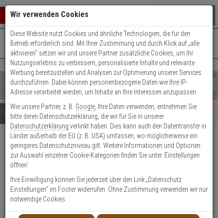
Warenkorb schließen
Suche öffnen
Warenko
Wir verwenden Cookies
Diese Website nutzt Cookies und ähnliche Technologien, die für den
+49 (0)821 899 493-0
Mo. - Do.: 8:00 - 16:30 | Fr.: 8:00 - 14:00 Uhr
0 ARTIKEL IM WARENKORB
Betrieb erforderlich sind. Mit Ihrer Zustimmung und durch Klick auf „alle
Kontaktservice nutzen
aktivieren“ setzen wir und unsere Partner zusätzliche Cookies, um Ihr
Ihr Warenkorb ist momentan leer.
Ergebnisse (
)
Nutzungserlebnis zu verbessern, personalisierte Inhalte und relevante
Fertig
Werbung bereitzustellen und Analysen zur Optimierung unserer Services
Shop
durchzuführen. Dabei können personenbezogene Daten wie Ihre IP-
durchsuchen
Adresse verarbeitet werden, um Inhalte an Ihre Interessen anzupassen.
Bitte
Es
Wie unsere Partner, z. B.
Google
, Ihre Daten verwenden, entnehmen Sie
geben
wurde
Details
Beratung
bitte deren Datenschutzerklärung, die wir für Sie in unserer
Sie
noch
Datenschutzerklärung
verlinkt haben. Dies kann auch den Datentransfer in
mindestens
Kategorien
Länder außerhalb der EU (z. B. USA) umfassen, wo möglicherweise ein
3
Suche
GLORIA Wasserfeuerlöscher
geringeres Datenschutzniveau gilt. Weitere Informationen und Optionen
Zeichen
gestartet
zur Auswahl einzelner Cookie-Kategorien finden Sie unter
'Einstellungen
ein,
W 6 EASY
öffnen'
.
um
die
Ihre Einwilligung können Sie jederzeit über den Link „Datenschutz
Produktmerkmale
Suche
Einstellungen“ im Footer widerrufen. Ohne Zustimmung verwenden wir nur
zu
notwendige Cookies.
Datenblatt drucken
starten.