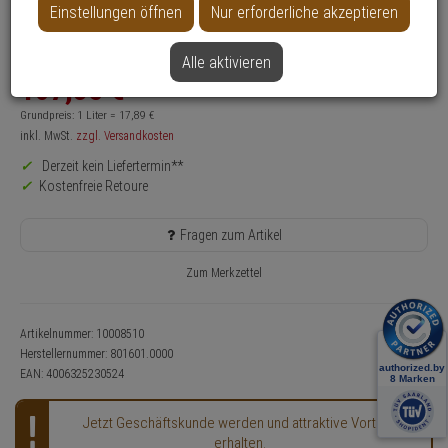
Einstellungen öffnen
Nur erforderliche akzeptieren
Hinweis:
Der Artikel ist nicht mehr verfügbar,
zum Ersatzartikel
Alle aktivieren
107,
35
€
Grundpreis: 1 Liter =
17,
89
€
inkl. MwSt.
zzgl. Versandkosten
Derzeit kein Liefertermin**
Kostenfreie Retoure
Fragen zum Artikel
Zum Merkzettel
Artikelnummer: 10008510
Herstellernummer:
801601.0000
EAN:
4006325230524
Jetzt Geschäftskunde werden und attraktive Vorteile
erhalten.