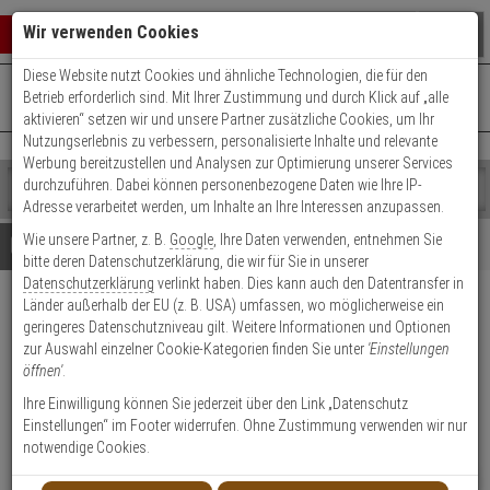
Warenkorb schließen
Suche öffnen
Warenko
Wir verwenden Cookies
Diese Website nutzt Cookies und ähnliche Technologien, die für den
+49 (0)821 899 493-0
Mo. - Do.: 8:00 - 16:30 | Fr.: 8:00 - 14:00 Uhr
0 ARTIKEL IM WARENKORB
Betrieb erforderlich sind. Mit Ihrer Zustimmung und durch Klick auf „alle
Kontaktservice nutzen
aktivieren“ setzen wir und unsere Partner zusätzliche Cookies, um Ihr
Ihr Warenkorb ist momentan leer.
Ergebnisse (
)
Nutzungserlebnis zu verbessern, personalisierte Inhalte und relevante
Fertig
Werbung bereitzustellen und Analysen zur Optimierung unserer Services
Shop
durchzuführen. Dabei können personenbezogene Daten wie Ihre IP-
durchsuchen
Adresse verarbeitet werden, um Inhalte an Ihre Interessen anzupassen.
Bitte
Es
Wie unsere Partner, z. B.
Google
, Ihre Daten verwenden, entnehmen Sie
geben
wurde
Details
Beratung
bitte deren Datenschutzerklärung, die wir für Sie in unserer
Sie
noch
Datenschutzerklärung
verlinkt haben. Dies kann auch den Datentransfer in
mindestens
Kategorien
Länder außerhalb der EU (z. B. USA) umfassen, wo möglicherweise ein
3
Suche
Hanwha ANO-L7082R IP-
geringeres Datenschutzniveau gilt. Weitere Informationen und Optionen
Zeichen
gestartet
Kamera 4MP IR PoE IP66 T/N
zur Auswahl einzelner Cookie-Kategorien finden Sie unter
'Einstellungen
ein,
öffnen'
.
um
die
Produktmerkmale
Ihre Einwilligung können Sie jederzeit über den Link „Datenschutz
Suche
Einstellungen“ im Footer widerrufen. Ohne Zustimmung verwenden wir nur
zu
notwendige Cookies.
starten.
NEU