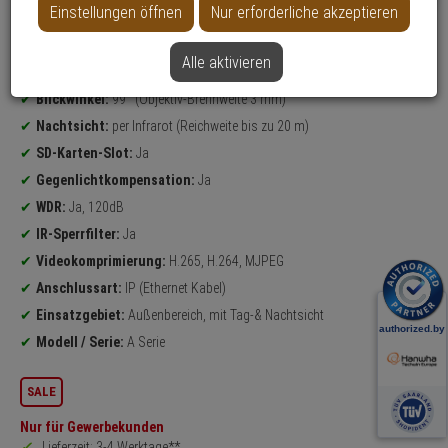
Einstellungen öffnen
Nur erforderliche akzeptieren
Datenblatt drucken
Alle aktivieren
Produktinformationen
4 Megapixel
Dome Kamera
Blickwinkel:
99° (Objektiv-Brennweite 3 mm)
Nachtsicht:
per Infrarot (Reichweite bis zu 20 m)
SD-Karten-Slot:
Ja
Gegenlichtkompensation:
Ja
WDR:
Ja, 120dB
IR-Sperrfilter:
Ja
Videokomprimierung:
H.265, H.264, MJPEG
Anschlussart:
IP (Ethernet Kabel)
Einsatzgebiet:
Außenbereich, mit Tag-& Nachtsicht
Modell / Serie:
A Serie
SALE
Nur für Gewerbekunden
Lieferzeit: 3-4 Werktage**