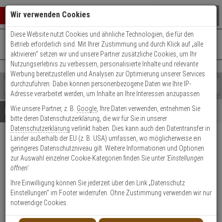
Warenkorb schließen
Suche öffnen
Warenko
Wir verwenden Cookies
Diese Website nutzt Cookies und ähnliche Technologien, die für den
+49 (0)821 899 493-0
Mo. - Do.: 8:00 - 16:30 | Fr.: 8:00 - 14:00 Uhr
0 ARTIKEL IM WARENKORB
Betrieb erforderlich sind. Mit Ihrer Zustimmung und durch Klick auf „alle
Kontaktservice nutzen
aktivieren“ setzen wir und unsere Partner zusätzliche Cookies, um Ihr
Ihr Warenkorb ist momentan leer.
Ergebnisse (
)
Nutzungserlebnis zu verbessern, personalisierte Inhalte und relevante
Fertig
Werbung bereitzustellen und Analysen zur Optimierung unserer Services
Shop
durchzuführen. Dabei können personenbezogene Daten wie Ihre IP-
durchsuchen
Adresse verarbeitet werden, um Inhalte an Ihre Interessen anzupassen.
Bitte
Es
Wie unsere Partner, z. B.
Google
, Ihre Daten verwenden, entnehmen Sie
geben
wurde
Details
Beratung
bitte deren Datenschutzerklärung, die wir für Sie in unserer
Sie
noch
Datenschutzerklärung
verlinkt haben. Dies kann auch den Datentransfer in
mindestens
Kategorien
Länder außerhalb der EU (z. B. USA) umfassen, wo möglicherweise ein
3
Suche
Hanwha ANV-L7012R IP-
geringeres Datenschutzniveau gilt. Weitere Informationen und Optionen
Zeichen
gestartet
Kamera 4MP T/N IP66 IK10 PoE
zur Auswahl einzelner Cookie-Kategorien finden Sie unter
'Einstellungen
ein,
öffnen'
.
um
die
Produktmerkmale
Ihre Einwilligung können Sie jederzeit über den Link „Datenschutz
Suche
Einstellungen“ im Footer widerrufen. Ohne Zustimmung verwenden wir nur
zu
notwendige Cookies.
starten.
NEU