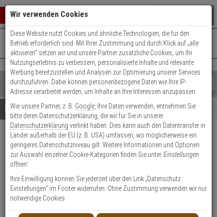
Warenkorb schließen
Suche öffnen
Warenko
Wir verwenden Cookies
Diese Website nutzt Cookies und ähnliche Technologien, die für den
+49 (0)821 899 493-0
Mo. - Do.: 8:00 - 16:30 | Fr.: 8:00 - 14:00 Uhr
0 ARTIKEL IM WARENKORB
Betrieb erforderlich sind. Mit Ihrer Zustimmung und durch Klick auf „alle
Kontaktservice nutzen
aktivieren“ setzen wir und unsere Partner zusätzliche Cookies, um Ihr
Ihr Warenkorb ist momentan leer.
Ergebnisse (
)
Nutzungserlebnis zu verbessern, personalisierte Inhalte und relevante
Fertig
Werbung bereitzustellen und Analysen zur Optimierung unserer Services
Shop
durchzuführen. Dabei können personenbezogene Daten wie Ihre IP-
durchsuchen
Adresse verarbeitet werden, um Inhalte an Ihre Interessen anzupassen.
Bitte
Es
Wie unsere Partner, z. B.
Google
, Ihre Daten verwenden, entnehmen Sie
geben
wurde
Details
Beratung
bitte deren Datenschutzerklärung, die wir für Sie in unserer
Sie
noch
Datenschutzerklärung
verlinkt haben. Dies kann auch den Datentransfer in
mindestens
Kategorien
Länder außerhalb der EU (z. B. USA) umfassen, wo möglicherweise ein
3
Suche
Hanwha ANV-L7082R IP-
geringeres Datenschutzniveau gilt. Weitere Informationen und Optionen
Zeichen
gestartet
Kamera 4MP T/N IP66 IK10
zur Auswahl einzelner Cookie-Kategorien finden Sie unter
'Einstellungen
ein,
öffnen'
.
um
die
Produktmerkmale
Ihre Einwilligung können Sie jederzeit über den Link „Datenschutz
Suche
Einstellungen“ im Footer widerrufen. Ohne Zustimmung verwenden wir nur
zu
notwendige Cookies.
starten.
NEU