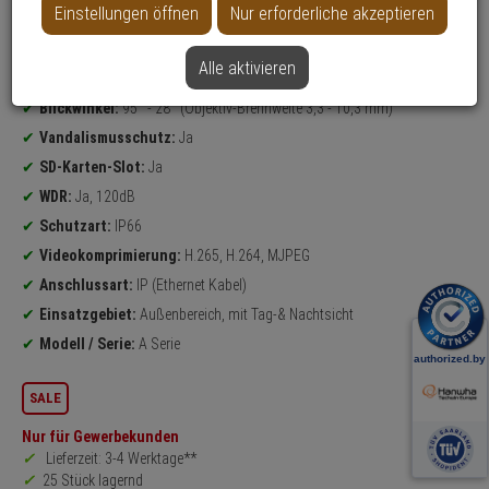
Einstellungen öffnen
Nur erforderliche akzeptieren
Datenblatt drucken
Alle aktivieren
Produktinformationen
4 Megapixel
Dome Kamera
Blickwinkel:
95° - 28° (Objektiv-Brennweite 3,3 - 10,3 mm)
Vandalismusschutz:
Ja
SD-Karten-Slot:
Ja
WDR:
Ja, 120dB
Schutzart:
IP66
Videokomprimierung:
H.265, H.264, MJPEG
Anschlussart:
IP (Ethernet Kabel)
Einsatzgebiet:
Außenbereich, mit Tag-& Nachtsicht
Modell / Serie:
A Serie
SALE
Nur für Gewerbekunden
Lieferzeit: 3-4 Werktage**
25 Stück lagernd