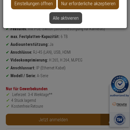
Einstellungen öffnen
Nur erforderliche akzeptieren
Datenblatt drucken
Alle aktivieren
Produktinformationen
NVR
(4K Ultra HD max. Bildauflösung)
Features:
mit PoE-Switch (Stromversorgung für Kameras)
max. Festplatten-Kapazität:
6 TB
Audiounterstützung:
Ja
Anschlüsse:
RJ-45 (LAN), USB, HDMI
Videokomprimierung:
H.265, H.264, MJPEG
Anschlussart:
IP (Ethernet Kabel)
Modell / Serie:
A-Serie
Nur für Gewerbekunden
Lieferzeit: 3-4 Werktage**
4 Stück lagernd
Kostenfreie Retoure
B2B
Jetzt anmelden