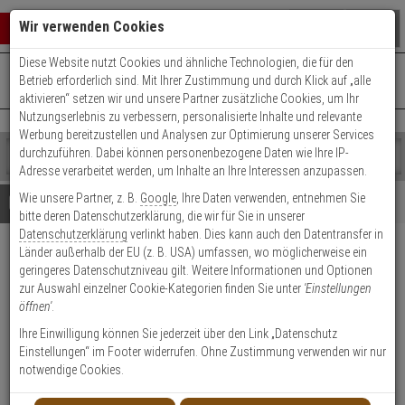
Warenkorb schließen
Suche öffnen
Warenko
Wir verwenden Cookies
Diese Website nutzt Cookies und ähnliche Technologien, die für den
+49 (0)821 899 493-0
Mo. - Do.: 8:00 - 16:30 | Fr.: 8:00 - 14:00 Uhr
0 ARTIKEL IM WARENKORB
Betrieb erforderlich sind. Mit Ihrer Zustimmung und durch Klick auf „alle
Kontaktservice nutzen
aktivieren“ setzen wir und unsere Partner zusätzliche Cookies, um Ihr
Ihr Warenkorb ist momentan leer.
Ergebnisse (
)
Nutzungserlebnis zu verbessern, personalisierte Inhalte und relevante
Fertig
Werbung bereitzustellen und Analysen zur Optimierung unserer Services
Shop
durchzuführen. Dabei können personenbezogene Daten wie Ihre IP-
durchsuchen
Adresse verarbeitet werden, um Inhalte an Ihre Interessen anzupassen.
Bitte
Es
Wie unsere Partner, z. B.
Google
, Ihre Daten verwenden, entnehmen Sie
geben
wurde
Details
Beratung
Beliebte 4K Ultra HD Artikel
bitte deren Datenschutzerklärung, die wir für Sie in unserer
Sie
noch
Datenschutzerklärung
verlinkt haben. Dies kann auch den Datentransfer in
mindestens
Kategorien
Länder außerhalb der EU (z. B. USA) umfassen, wo möglicherweise ein
3
Suche
Hanwha ARN-810S 8-Kanal
geringeres Datenschutzniveau gilt. Weitere Informationen und Optionen
Zeichen
gestartet
NVR 4K, USB, HDMI, PoE
zur Auswahl einzelner Cookie-Kategorien finden Sie unter
'Einstellungen
ein,
öffnen'
.
um
die
Produktmerkmale
Ihre Einwilligung können Sie jederzeit über den Link „Datenschutz
Suche
Einstellungen“ im Footer widerrufen. Ohne Zustimmung verwenden wir nur
zu
notwendige Cookies.
starten.
NEU