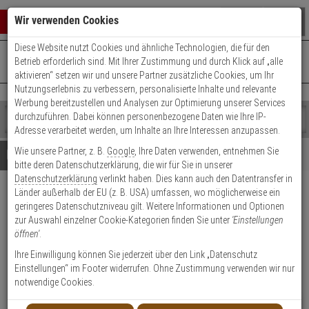
Warenkorb schließen
Suche öffnen
Warenko
Wir verwenden Cookies
Diese Website nutzt Cookies und ähnliche Technologien, die für den
+49 (0)821 899 493-0
Mo. - Do.: 8:00 - 16:30 | Fr.: 8:00 - 14:00 Uhr
0 ARTIKEL IM WARENKORB
Betrieb erforderlich sind. Mit Ihrer Zustimmung und durch Klick auf „alle
Kontaktservice nutzen
aktivieren“ setzen wir und unsere Partner zusätzliche Cookies, um Ihr
Ihr Warenkorb ist momentan leer.
Ergebnisse (
)
Nutzungserlebnis zu verbessern, personalisierte Inhalte und relevante
Fertig
Werbung bereitzustellen und Analysen zur Optimierung unserer Services
Shop
durchzuführen. Dabei können personenbezogene Daten wie Ihre IP-
durchsuchen
Adresse verarbeitet werden, um Inhalte an Ihre Interessen anzupassen.
Bitte
Es
Wie unsere Partner, z. B.
Google
, Ihre Daten verwenden, entnehmen Sie
geben
wurde
Details
Beratung
bitte deren Datenschutzerklärung, die wir für Sie in unserer
Sie
noch
Datenschutzerklärung
verlinkt haben. Dies kann auch den Datentransfer in
mindestens
Kategorien
Länder außerhalb der EU (z. B. USA) umfassen, wo möglicherweise ein
3
Suche
Hanwha PND-A7082RV IP-
geringeres Datenschutzniveau gilt. Weitere Informationen und Optionen
Zeichen
gestartet
Kamera 4MP T/N PoE+ IR IK10
zur Auswahl einzelner Cookie-Kategorien finden Sie unter
'Einstellungen
ein,
öffnen'
.
um
die
Produktmerkmale
Ihre Einwilligung können Sie jederzeit über den Link „Datenschutz
Suche
Einstellungen“ im Footer widerrufen. Ohne Zustimmung verwenden wir nur
zu
notwendige Cookies.
starten.
NEU