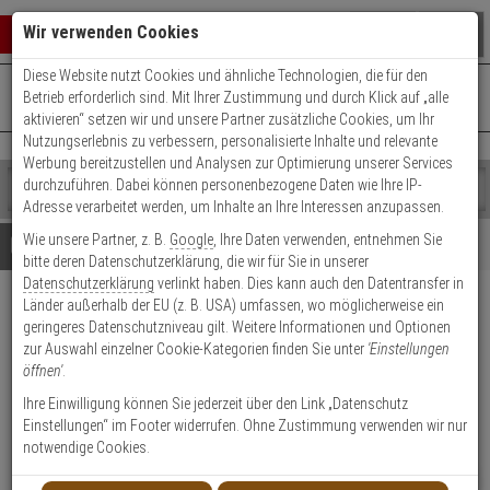
Warenkorb schließen
Suche öffnen
Warenko
Wir verwenden Cookies
Diese Website nutzt Cookies und ähnliche Technologien, die für den
+49 (0)821 899 493-0
Mo. - Do.: 8:00 - 16:30 | Fr.: 8:00 - 14:00 Uhr
0 ARTIKEL IM WARENKORB
Betrieb erforderlich sind. Mit Ihrer Zustimmung und durch Klick auf „alle
Kontaktservice nutzen
aktivieren“ setzen wir und unsere Partner zusätzliche Cookies, um Ihr
Ihr Warenkorb ist momentan leer.
Ergebnisse (
)
Nutzungserlebnis zu verbessern, personalisierte Inhalte und relevante
Fertig
Werbung bereitzustellen und Analysen zur Optimierung unserer Services
Shop
durchzuführen. Dabei können personenbezogene Daten wie Ihre IP-
durchsuchen
Adresse verarbeitet werden, um Inhalte an Ihre Interessen anzupassen.
Bitte
Es
Wie unsere Partner, z. B.
Google
, Ihre Daten verwenden, entnehmen Sie
geben
wurde
Details
Beratung
bitte deren Datenschutzerklärung, die wir für Sie in unserer
Sie
noch
Datenschutzerklärung
verlinkt haben. Dies kann auch den Datentransfer in
mindestens
Kategorien
Länder außerhalb der EU (z. B. USA) umfassen, wo möglicherweise ein
3
Suche
Hanwha PNM-C16013RVQ IP-
geringeres Datenschutzniveau gilt. Weitere Informationen und Optionen
Zeichen
gestartet
Kamera 16MPx T/N PoE+ IP66
zur Auswahl einzelner Cookie-Kategorien finden Sie unter
'Einstellungen
ein,
öffnen'
.
um
die
Produktmerkmale
Ihre Einwilligung können Sie jederzeit über den Link „Datenschutz
Suche
Einstellungen“ im Footer widerrufen. Ohne Zustimmung verwenden wir nur
zu
notwendige Cookies.
starten.
NEU