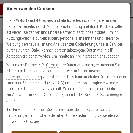
Warenkorb schließen
Suche öffnen
Warenko
Wir verwenden Cookies
Diese Website nutzt Cookies und ähnliche Technologien, die für den
+49 (0)821 899 493-0
Mo. - Do.: 8:00 - 16:30 | Fr.: 8:00 - 14:00 Uhr
0 ARTIKEL IM WARENKORB
Betrieb erforderlich sind. Mit Ihrer Zustimmung und durch Klick auf „alle
Kontaktservice nutzen
aktivieren“ setzen wir und unsere Partner zusätzliche Cookies, um Ihr
Ihr Warenkorb ist momentan leer.
Ergebnisse (
)
Nutzungserlebnis zu verbessern, personalisierte Inhalte und relevante
Fertig
Werbung bereitzustellen und Analysen zur Optimierung unserer Services
Shop
durchzuführen. Dabei können personenbezogene Daten wie Ihre IP-
durchsuchen
Adresse verarbeitet werden, um Inhalte an Ihre Interessen anzupassen.
Bitte
Es
Wie unsere Partner, z. B.
Google
, Ihre Daten verwenden, entnehmen Sie
geben
wurde
Details
Beratung
Beliebte 5 Megapixel Artikel
bitte deren Datenschutzerklärung, die wir für Sie in unserer
Sie
noch
Datenschutzerklärung
verlinkt haben. Dies kann auch den Datentransfer in
mindestens
Kategorien
Länder außerhalb der EU (z. B. USA) umfassen, wo möglicherweise ein
3
Suche
Hanwha QNO-C8013R IP-
geringeres Datenschutzniveau gilt. Weitere Informationen und Optionen
Zeichen
gestartet
Kamera 5MP IR PoE IP66 IK10
zur Auswahl einzelner Cookie-Kategorien finden Sie unter
'Einstellungen
ein,
öffnen'
.
um
die
Produktmerkmale
Ihre Einwilligung können Sie jederzeit über den Link „Datenschutz
Suche
Einstellungen“ im Footer widerrufen. Ohne Zustimmung verwenden wir nur
zu
notwendige Cookies.
starten.
NEU