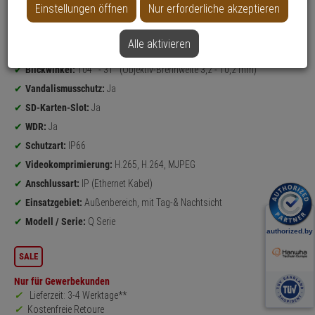
Einstellungen öffnen
Nur erforderliche akzeptieren
Datenblatt drucken
Alle aktivieren
Produktinformationen
4K Ultra HD
Bullet Kamera
Blickwinkel:
104° - 31° (Objektiv-Brennweite 3,2 - 10,2 mm)
Vandalismusschutz:
Ja
SD-Karten-Slot:
Ja
WDR:
Ja
Schutzart:
IP66
Videokomprimierung:
H.265, H.264, MJPEG
Anschlussart:
IP (Ethernet Kabel)
Einsatzgebiet:
Außenbereich, mit Tag-& Nachtsicht
Modell / Serie:
Q Serie
SALE
Nur für Gewerbekunden
Lieferzeit: 3-4 Werktage**
Kostenfreie Retoure