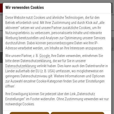
Warenkorb schließen
Suche öffnen
Warenko
Wir verwenden Cookies
Diese Website nutzt Cookies und ähnliche Technologien, die für den
+49 (0)821 899 493-0
Mo. - Do.: 8:00 - 16:30 | Fr.: 8:00 - 14:00 Uhr
0 ARTIKEL IM WARENKORB
Betrieb erforderlich sind. Mit Ihrer Zustimmung und durch Klick auf „alle
Kontaktservice nutzen
aktivieren“ setzen wir und unsere Partner zusätzliche Cookies, um Ihr
Ihr Warenkorb ist momentan leer.
Ergebnisse (
)
Nutzungserlebnis zu verbessern, personalisierte Inhalte und relevante
Fertig
Werbung bereitzustellen und Analysen zur Optimierung unserer Services
Shop
durchzuführen. Dabei können personenbezogene Daten wie Ihre IP-
durchsuchen
Adresse verarbeitet werden, um Inhalte an Ihre Interessen anzupassen.
Bitte
Es
Wie unsere Partner, z. B.
Google
, Ihre Daten verwenden, entnehmen Sie
geben
wurde
Details
Beratung
Beliebte 4K Ultra HD Artikel
bitte deren Datenschutzerklärung, die wir für Sie in unserer
Sie
noch
Datenschutzerklärung
verlinkt haben. Dies kann auch den Datentransfer in
mindestens
Kategorien
Länder außerhalb der EU (z. B. USA) umfassen, wo möglicherweise ein
3
Suche
Hanwha QNO-C9083R IP-
geringeres Datenschutzniveau gilt. Weitere Informationen und Optionen
Zeichen
gestartet
Kamera 4K AI, IR, IK10, IP66
zur Auswahl einzelner Cookie-Kategorien finden Sie unter
'Einstellungen
ein,
öffnen'
.
um
die
Produktmerkmale
Ihre Einwilligung können Sie jederzeit über den Link „Datenschutz
Suche
Einstellungen“ im Footer widerrufen. Ohne Zustimmung verwenden wir nur
zu
notwendige Cookies.
starten.
NEU