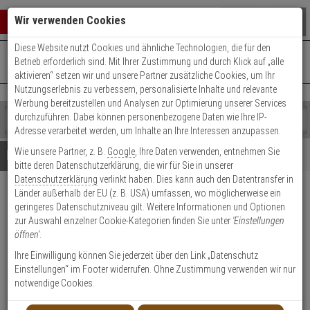
Warenkorb schließen
Suche öffnen
Warenko
Wir verwenden Cookies
Diese Website nutzt Cookies und ähnliche Technologien, die für den
+49 (0)821 899 493-0
Mo. - Do.: 8:00 - 16:30 | Fr.: 8:00 - 14:00 Uhr
0 ARTIKEL IM WARENKORB
Betrieb erforderlich sind. Mit Ihrer Zustimmung und durch Klick auf „alle
Kontaktservice nutzen
aktivieren“ setzen wir und unsere Partner zusätzliche Cookies, um Ihr
Ihr Warenkorb ist momentan leer.
Ergebnisse (
)
Nutzungserlebnis zu verbessern, personalisierte Inhalte und relevante
Fertig
Werbung bereitzustellen und Analysen zur Optimierung unserer Services
Shop
durchzuführen. Dabei können personenbezogene Daten wie Ihre IP-
durchsuchen
Adresse verarbeitet werden, um Inhalte an Ihre Interessen anzupassen.
Bitte
Es
Wie unsere Partner, z. B.
Google
, Ihre Daten verwenden, entnehmen Sie
geben
wurde
Details
Beratung
Beliebte 1080p Artikel
bitte deren Datenschutzerklärung, die wir für Sie in unserer
Sie
noch
Datenschutzerklärung
verlinkt haben. Dies kann auch den Datentransfer in
mindestens
Kategorien
Länder außerhalb der EU (z. B. USA) umfassen, wo möglicherweise ein
3
Suche
Hanwha QNP-6250R IP-
geringeres Datenschutzniveau gilt. Weitere Informationen und Optionen
Zeichen
gestartet
Kamera PTZ Dome 1080p T/N PoE
zur Auswahl einzelner Cookie-Kategorien finden Sie unter
'Einstellungen
ein,
öffnen'
.
um
die
Produktmerkmale
Ihre Einwilligung können Sie jederzeit über den Link „Datenschutz
Suche
Einstellungen“ im Footer widerrufen. Ohne Zustimmung verwenden wir nur
zu
notwendige Cookies.
starten.
NEU