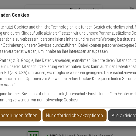
Übe
Kundencenter
enden Cookies
Über
+49 (0)821 899 493-0
Sch
Kontaktservice
nutzen
e nutzt Cookies und ähnliche Technologien, die für den Betrieb erforderlich sind. M
und durch Klick auf „alle aktivieren“ setzen wir und unsere Partner zusätzliche C
Mo. - Do.: 8:00 - 16:30 Fr. 8:00 - 14:00 Uhr
serlebnis zu verbessern, personalisierte Inhalte und relevante Werbung bereitzuste
r Optimierung unserer Services durchzuführen. Dabei können personenbezogene 
esse verarbeitet werden, um Inhalte an Ihre Interessen anzupassen.
Video
Zutritt
Einbruch
Brand
artner, z. B.
Google
, Ihre Daten verwenden, entnehmen Sie bitte deren Datenschut
wha QRN-830S 8-Kanal NVR 4K, HDMI, USB, PoE
Sie in unserer
Datenschutzerklärung
verlinkt haben. Dies kann auch den Datentransf
er EU (z. B. USA) umfassen, wo möglicherweise ein geringeres Datenschutzniveau 
ormationen und Optionen zur Auswahl einzelner Cookie-Kategorien finden Sie unte
Artikel
en öffnen'
.
ligung können Sie jederzeit über den Link „Datenschutz Einstellungen“ im Footer wid
mmung verwenden wir nur notwendige Cookies.
4K, HDMI, USB, PoE
instellungen öffnen
Nur erforderliche akzeptieren
Alle aktivier
Produktinformationen
NEU