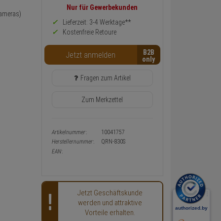
Informationen
Nur für Gewerbekunden
Kameras)
zurück
Preis,
Lieferzeit: 3-4 Werktage**
Verfügbakeit
Kostenfreie Retoure
und
Warenkorb-
B2B
Jetzt anmelden
oder
Konfigurieren-
Button
Fragen zum Artikel
Zum Merkzettel
Artikelnummer:
10041757
Herstellernummer:
QRN-830S
EAN:
Jetzt Geschäftskunde
werden und attraktive
Vorteile erhalten.