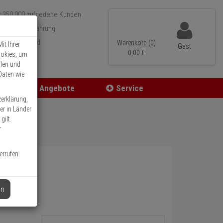
r 350.000 zufriedene Kunden
 15 Jahre Erfahrung
neller Versand
Warenkorb (0)
it Ihrer
Gast
0,
00
€
ookies, um
llen und
Daten wie
Angebote
Service
zerklärung,
er in Länder
gilt.
r
errufen.
en