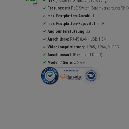
NVR
(4K Ultra HD max. Bildauflösung)
Features:
mit PoE-Switch (Stromversorgung für 
max. Festplatten-Anzahl:
1
max. Festplatten-Kapazität:
6 TB
Audiounterstützung:
Ja
Anschlüsse:
RJ-45 (LAN), USB, HDMI
Videokomprimierung:
H.265, H.264, MJPEG
Anschlussart:
IP (Ethernet Kabel)
Modell / Serie:
Q Serie