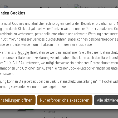
Kundencenter
enden Cookies
Übe
+49 (0)821 899 493-0
Schnel
Kontaktservice
nutzen
e nutzt Cookies und ähnliche Technologien, die für den Betrieb erforderlich sind. M
und durch Klick auf „alle aktivieren“ setzen wir und unsere Partner zusätzliche C
Mo. - Do.: 8:00 - 16:30 Fr. 8:00 - 14:00 Uhr
serlebnis zu verbessern, personalisierte Inhalte und relevante Werbung bereitzuste
r Optimierung unserer Services durchzuführen. Dabei können personenbezogene 
esse verarbeitet werden, um Inhalte an Ihre Interessen anzupassen.
Video
Zutritt
Einbruch
Brand
artner, z. B.
Google
, Ihre Daten verwenden, entnehmen Sie bitte deren Datenschut
wha SBO-140WW Anschlussbox wettergeschützt Weiß
Sie in unserer
Datenschutzerklärung
verlinkt haben. Dies kann auch den Datentransf
er EU (z. B. USA) umfassen, wo möglicherweise ein geringeres Datenschutzniveau 
ormationen und Optionen zur Auswahl einzelner Cookie-Kategorien finden Sie unte
en öffnen'
.
ligung können Sie jederzeit über den Link „Datenschutz Einstellungen“ im Footer wid
mmung verwenden wir nur notwendige Cookies.
ox wettergeschützt Weiß
instellungen öffnen
Nur erforderliche akzeptieren
Alle aktivier
Produktinformationen
NEU
Zubehörartikel, Anschlussbox - Modell: Hanwha Vi
Zubehör