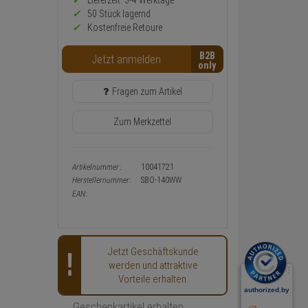
Preis,
Lieferzeit: 3-4 Werktage**
Verfügbakeit
50 Stück lagernd
und
Kostenfreie Retoure
Warenkorb-
oder
B2B
Konfigurieren-
Jetzt anmelden
Button
Fragen zum Artikel
Zum Merkzettel
Artikelnummer:
10041721
Herstellernummer:
SBO-140WW
EAN:
Jetzt Geschäftskunde
werden und attraktive
Vorteile erhalten.
Geschenkartikel erhalten