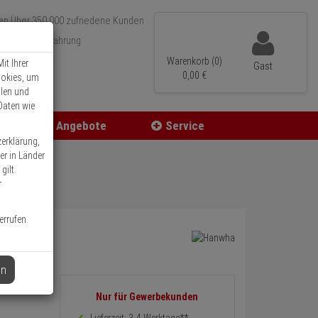
Über 350.000 zufriedene Kunden
r 15 Jahre Erfahrung
ler Versand
Warenkorb (0)
it Ihrer
Gast
0,
00
€
ookies, um
llen und
Daten wie
Angebote
Service
zerklärung,
er in Länder
gilt.
r
errufen.
en
sion
Informationen
Nur für Gewerbekunden
zurück