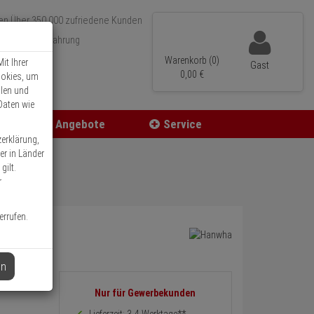
Über 350.000 zufriedene Kunden
r 15 Jahre Erfahrung
ler Versand
Warenkorb (0)
it Ihrer
Gast
0,
00
€
ookies, um
llen und
Daten wie
Angebote
Service
zerklärung,
er in Länder
gilt.
r
errufen.
en
Informationen
Nur für Gewerbekunden
zurück