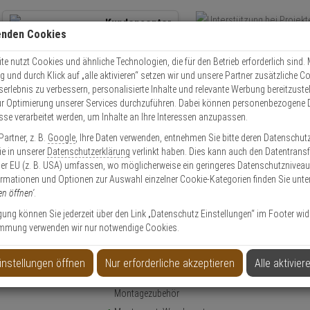
Kundencenter
enden Cookies
Übe
+49 (0)821 899 493-0
Schnel
Kontaktservice
nutzen
e nutzt Cookies und ähnliche Technologien, die für den Betrieb erforderlich sind. M
und durch Klick auf „alle aktivieren“ setzen wir und unsere Partner zusätzliche C
Mo. - Do.: 8:00 - 16:30 Fr. 8:00 - 14:00 Uhr
serlebnis zu verbessern, personalisierte Inhalte und relevante Werbung bereitzuste
r Optimierung unserer Services durchzuführen. Dabei können personenbezogene 
esse verarbeitet werden, um Inhalte an Ihre Interessen anzupassen.
Video
Zutritt
Einbruch
Brand
artner, z. B.
Google
, Ihre Daten verwenden, entnehmen Sie bitte deren Datenschut
nwha SBP-137WMW Wandmontagearm
Sie in unserer
Datenschutzerklärung
verlinkt haben. Dies kann auch den Datentransf
er EU (z. B. USA) umfassen, wo möglicherweise ein geringeres Datenschutzniveau 
ormationen und Optionen zur Auswahl einzelner Cookie-Kategorien finden Sie unte
en öffnen'
.
ligung können Sie jederzeit über den Link „Datenschutz Einstellungen“ im Footer wid
mmung verwenden wir nur notwendige Cookies.
ntagearm
instellungen öffnen
Nur erforderliche akzeptieren
Alle aktivier
Produktinformationen
Halterung, Zubehörartikel - Modell: Hanwha Vision
Montagezubehör