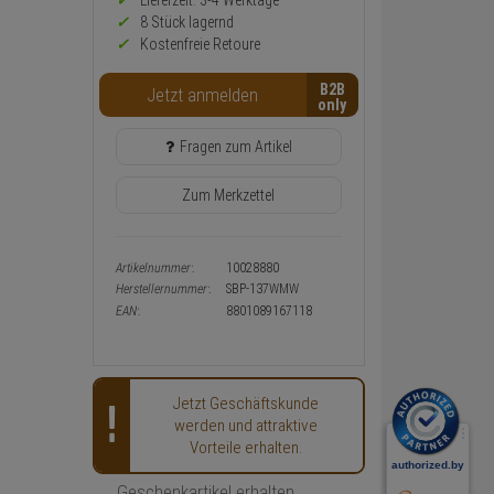
Preis,
Lieferzeit: 3-4 Werktage**
Verfügbakeit
8 Stück lagernd
und
Kostenfreie Retoure
Warenkorb-
oder
B2B
Konfigurieren-
Jetzt anmelden
Button
Fragen zum Artikel
Zum Merkzettel
Artikelnummer:
10028880
Herstellernummer:
SBP-137WMW
EAN:
8801089167118
Jetzt Geschäftskunde
werden und attraktive
Vorteile erhalten.
Geschenkartikel erhalten