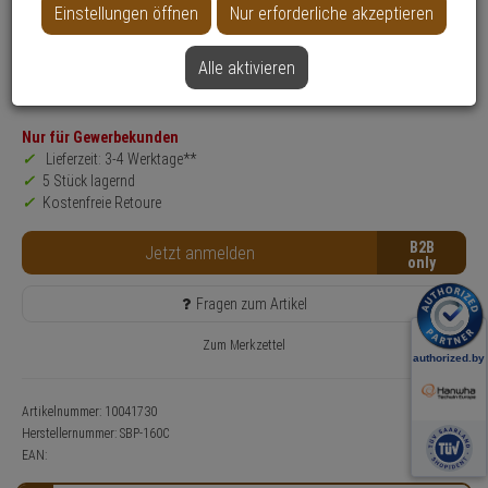
Einstellungen öffnen
Nur erforderliche akzeptieren
Produktinformationen
Zubehörartikel - Modell: Hanwha Vision Zubehör
Anwendung: Videoüberwachung
Alle aktivieren
Farbe: Weiß
Nur für Gewerbekunden
Lieferzeit: 3-4 Werktage**
5 Stück lagernd
Kostenfreie Retoure
B2B
Jetzt anmelden
Fragen zum Artikel
Zum Merkzettel
Artikelnummer: 10041730
Herstellernummer:
SBP-160C
EAN: