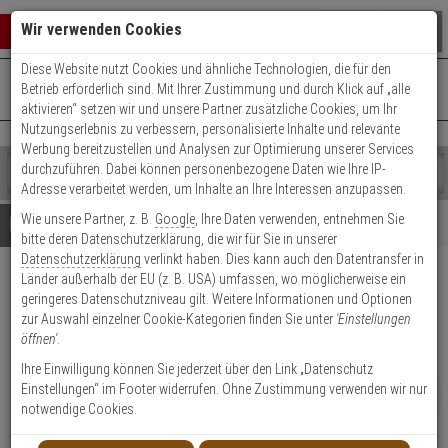
Warenkorb schließen
Suche öffnen
Warenko
Wir verwenden Cookies
Diese Website nutzt Cookies und ähnliche Technologien, die für den
+49 (0)821 899 493-0
Mo. - Do.: 8:00 - 16:30 | Fr.: 8:00 - 14:00 Uhr
0 ARTIKEL IM WARENKORB
Betrieb erforderlich sind. Mit Ihrer Zustimmung und durch Klick auf „alle
Kontaktservice nutzen
aktivieren“ setzen wir und unsere Partner zusätzliche Cookies, um Ihr
Ihr Warenkorb ist momentan leer.
Ergebnisse (
)
Nutzungserlebnis zu verbessern, personalisierte Inhalte und relevante
Fertig
Werbung bereitzustellen und Analysen zur Optimierung unserer Services
Shop
durchzuführen. Dabei können personenbezogene Daten wie Ihre IP-
durchsuchen
Adresse verarbeitet werden, um Inhalte an Ihre Interessen anzupassen.
Bitte
Es
Wie unsere Partner, z. B.
Google
, Ihre Daten verwenden, entnehmen Sie
geben
wurde
Details
Beratung
bitte deren Datenschutzerklärung, die wir für Sie in unserer
Sie
noch
Datenschutzerklärung
verlinkt haben. Dies kann auch den Datentransfer in
mindestens
Kategorien
Länder außerhalb der EU (z. B. USA) umfassen, wo möglicherweise ein
3
Suche
Hanwha SBP-160C
geringeres Datenschutzniveau gilt. Weitere Informationen und Optionen
Zeichen
gestartet
Befestigungslochabdeckung Weiß
zur Auswahl einzelner Cookie-Kategorien finden Sie unter
'Einstellungen
ein,
öffnen'
.
um
die
Produktmerkmale
Ihre Einwilligung können Sie jederzeit über den Link „Datenschutz
Suche
Einstellungen“ im Footer widerrufen. Ohne Zustimmung verwenden wir nur
NEU
zu
notwendige Cookies.
starten.
Datenblatt drucken