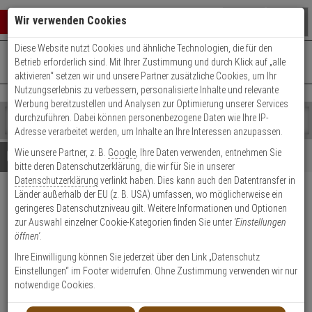
Warenkorb schließen
Suche öffnen
Warenko
Wir verwenden Cookies
Diese Website nutzt Cookies und ähnliche Technologien, die für den
+49 (0)821 899 493-0
Mo. - Do.: 8:00 - 16:30 | Fr.: 8:00 - 14:00 Uhr
0 ARTIKEL IM WARENKORB
Betrieb erforderlich sind. Mit Ihrer Zustimmung und durch Klick auf „alle
Kontaktservice nutzen
aktivieren“ setzen wir und unsere Partner zusätzliche Cookies, um Ihr
Ihr Warenkorb ist momentan leer.
Ergebnisse (
)
Nutzungserlebnis zu verbessern, personalisierte Inhalte und relevante
Fertig
Werbung bereitzustellen und Analysen zur Optimierung unserer Services
Shop
durchzuführen. Dabei können personenbezogene Daten wie Ihre IP-
durchsuchen
Adresse verarbeitet werden, um Inhalte an Ihre Interessen anzupassen.
Bitte
Es
Wie unsere Partner, z. B.
Google
, Ihre Daten verwenden, entnehmen Sie
geben
wurde
Details
Beratung
bitte deren Datenschutzerklärung, die wir für Sie in unserer
Sie
noch
Datenschutzerklärung
verlinkt haben. Dies kann auch den Datentransfer in
mindestens
Kategorien
Länder außerhalb der EU (z. B. USA) umfassen, wo möglicherweise ein
3
Suche
Hanwha SBP-167HM
geringeres Datenschutzniveau gilt. Weitere Informationen und Optionen
Zeichen
gestartet
Flanschplatte für Hänge Montage
zur Auswahl einzelner Cookie-Kategorien finden Sie unter
'Einstellungen
ein,
öffnen'
.
um
die
Produktmerkmale
Ihre Einwilligung können Sie jederzeit über den Link „Datenschutz
Suche
Einstellungen“ im Footer widerrufen. Ohne Zustimmung verwenden wir nur
zu
notwendige Cookies.
Datenblatt drucken
starten.