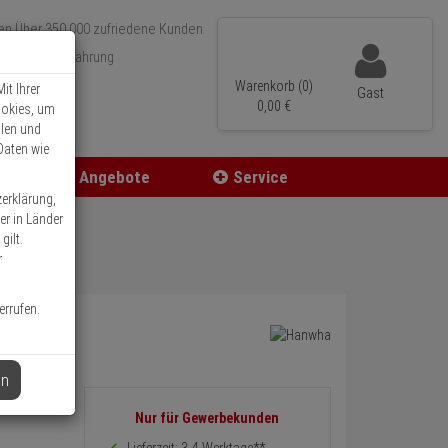
Über 350.000 zufriedene Kunden
r 15 Jahre Erfahrung
ler Versand
Warenkorb (0)
it Ihrer
Gast
0,
00
€
ookies, um
llen und
Daten wie
Angebote
Service
zerklärung,
er in Länder
gilt.
r
errufen.
en
Informationen
Nur für Gewerbekunden
zurück