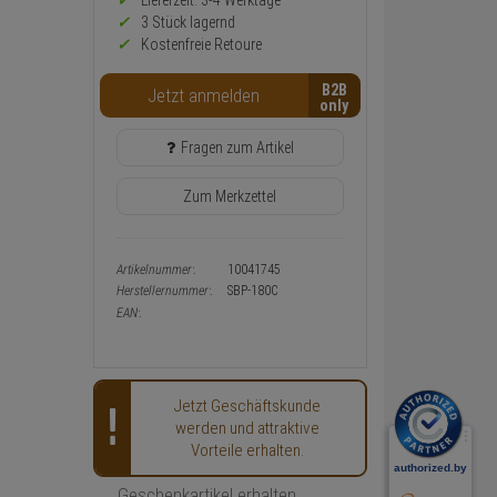
Preis,
Lieferzeit: 3-4 Werktage**
Verfügbakeit
3 Stück lagernd
und
Kostenfreie Retoure
Warenkorb-
oder
B2B
Konfigurieren-
Jetzt anmelden
Button
Fragen zum Artikel
Zum Merkzettel
Artikelnummer:
10041745
Herstellernummer:
SBP-180C
EAN:
Jetzt Geschäftskunde
werden und attraktive
Vorteile erhalten.
Geschenkartikel erhalten