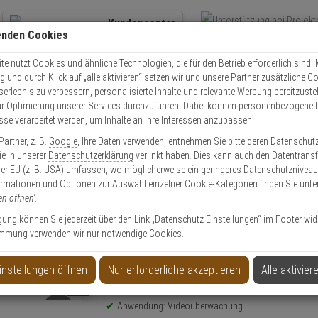
Kundencenter
enden Cookies
Übe
+49 (0)821 899 493-0
Schnel
Kontaktservice
nutzen
e nutzt Cookies und ähnliche Technologien, die für den Betrieb erforderlich sind. M
und durch Klick auf „alle aktivieren“ setzen wir und unsere Partner zusätzliche C
Mo. - Do.: 8:00 - 16:30 Fr. 8:00 - 14:00 Uhr
serlebnis zu verbessern, personalisierte Inhalte und relevante Werbung bereitzuste
r Optimierung unserer Services durchzuführen. Dabei können personenbezogene 
esse verarbeitet werden, um Inhalte an Ihre Interessen anzupassen.
Video
Zutritt
Einbruch
Brand
artner, z. B.
Google
, Ihre Daten verwenden, entnehmen Sie bitte deren Datenschut
wha SBP-180C Befestigungslochabdeckung, Weiß
Sie in unserer
Datenschutzerklärung
verlinkt haben. Dies kann auch den Datentransf
er EU (z. B. USA) umfassen, wo möglicherweise ein geringeres Datenschutzniveau 
ormationen und Optionen zur Auswahl einzelner Cookie-Kategorien finden Sie unte
en öffnen'
.
ligung können Sie jederzeit über den Link „Datenschutz Einstellungen“ im Footer wid
mmung verwenden wir nur notwendige Cookies.
lochabdeckung, Weiß
instellungen öffnen
Nur erforderliche akzeptieren
Alle aktivier
Produktinformationen
NEU
Zubehörartikel - Modell: Hanwha Vision Zubehör
Anwendung: Videoüberwachung