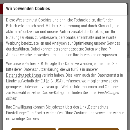
Warenkorb schließen
Suche öffnen
Warenko
Wir verwenden Cookies
Diese Website nutzt Cookies und ähnliche Technologien, die für den
+49 (0)821 899 493-0
Mo. - Do.: 8:00 - 16:30 | Fr.: 8:00 - 14:00 Uhr
0 ARTIKEL IM WARENKORB
Betrieb erforderlich sind. Mit Ihrer Zustimmung und durch Klick auf „alle
Kontaktservice nutzen
aktivieren“ setzen wir und unsere Partner zusätzliche Cookies, um Ihr
Ihr Warenkorb ist momentan leer.
Ergebnisse (
)
Nutzungserlebnis zu verbessern, personalisierte Inhalte und relevante
Fertig
Werbung bereitzustellen und Analysen zur Optimierung unserer Services
Shop
durchzuführen. Dabei können personenbezogene Daten wie Ihre IP-
durchsuchen
Adresse verarbeitet werden, um Inhalte an Ihre Interessen anzupassen.
Bitte
Es
Wie unsere Partner, z. B.
Google
, Ihre Daten verwenden, entnehmen Sie
geben
wurde
Details
Beratung
bitte deren Datenschutzerklärung, die wir für Sie in unserer
Sie
noch
Datenschutzerklärung
verlinkt haben. Dies kann auch den Datentransfer in
mindestens
Kategorien
Länder außerhalb der EU (z. B. USA) umfassen, wo möglicherweise ein
3
Suche
Hanwha SBP-180CMB
geringeres Datenschutzniveau gilt. Weitere Informationen und Optionen
Zeichen
gestartet
Deckenabhängung, Weiß
zur Auswahl einzelner Cookie-Kategorien finden Sie unter
'Einstellungen
ein,
öffnen'
.
um
die
Produktmerkmale
Ihre Einwilligung können Sie jederzeit über den Link „Datenschutz
Suche
Einstellungen“ im Footer widerrufen. Ohne Zustimmung verwenden wir nur
NEU
zu
notwendige Cookies.
Datenblatt drucken
starten.