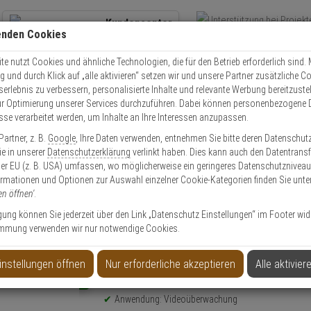
Kundencenter
enden Cookies
Übe
+49 (0)821 899 493-0
Schnel
Kontaktservice
nutzen
e nutzt Cookies und ähnliche Technologien, die für den Betrieb erforderlich sind. M
und durch Klick auf „alle aktivieren“ setzen wir und unsere Partner zusätzliche C
Mo. - Do.: 8:00 - 16:30 Fr. 8:00 - 14:00 Uhr
serlebnis zu verbessern, personalisierte Inhalte und relevante Werbung bereitzuste
r Optimierung unserer Services durchzuführen. Dabei können personenbezogene 
esse verarbeitet werden, um Inhalte an Ihre Interessen anzupassen.
Video
Zutritt
Einbruch
Brand
artner, z. B.
Google
, Ihre Daten verwenden, entnehmen Sie bitte deren Datenschut
wha SBP-215C Befestigungslochabdeckung Weiß
Sie in unserer
Datenschutzerklärung
verlinkt haben. Dies kann auch den Datentransf
er EU (z. B. USA) umfassen, wo möglicherweise ein geringeres Datenschutzniveau 
ormationen und Optionen zur Auswahl einzelner Cookie-Kategorien finden Sie unte
en öffnen'
.
ligung können Sie jederzeit über den Link „Datenschutz Einstellungen“ im Footer wid
mmung verwenden wir nur notwendige Cookies.
slochabdeckung Weiß
instellungen öffnen
Nur erforderliche akzeptieren
Alle aktivier
Produktinformationen
NEU
Zubehörartikel - Modell: Hanwha Vision Zubehör
Anwendung: Videoüberwachung