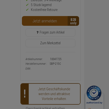
Preis,
Lieferzeit: 3-4 Werktage**
Verfügbakeit
5 Stück lagernd
und
Kostenfreie Retoure
Warenkorb-
oder
B2B
Konfigurieren-
Jetzt anmelden
Button
Fragen zum Artikel
Zum Merkzettel
Artikelnummer:
10041725
Herstellernummer:
SBP-215C
EAN:
Jetzt Geschäftskunde
werden und attraktive
Vorteile erhalten.
Geschenkartikel erhalten