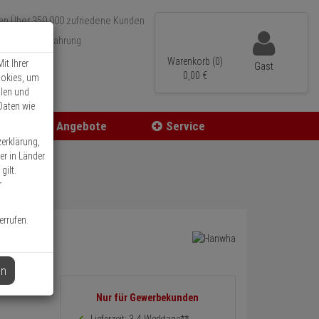
Über 350.000 zufriedene Kunden
r 15 Jahre Erfahrung
ler Versand
Warenkorb (0)
it Ihrer
Gast
0,
00
€
ookies, um
llen und
Daten wie
Angebote
Service
zerklärung,
er in Länder
gilt.
r
errufen.
en
Informationen
Nur für Gewerbekunden
zurück