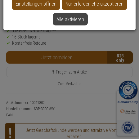
Produktinformationen
Zubehör
Einstellungen öffnen
Nur erforderliche akzeptieren
Modell / Serie:
Hanwha Vision Zubehör
Alle aktivieren
Nur für Gewerbekunden
Lieferzeit: 3-4 Werktage**
16 Stück lagernd
Kostenfreie Retoure
B2B
Jetzt anmelden
Fragen zum Artikel
Zum Merkzettel
Artikelnummer: 10041802
Herstellernummer:
SBP-300CMW1
EAN:
Jetzt Geschäftskunde werden und attraktive Vorteile
erhalten.