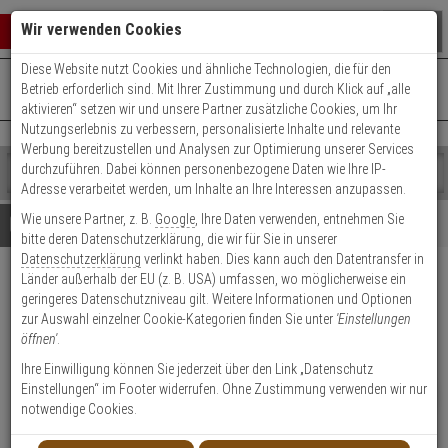
Warenkorb schließen
Suche öffnen
Warenko
Wir verwenden Cookies
Diese Website nutzt Cookies und ähnliche Technologien, die für den
+49 (0)821 899 493-0
Mo. - Do.: 8:00 - 16:30 | Fr.: 8:00 - 14:00 Uhr
0 ARTIKEL IM WARENKORB
Betrieb erforderlich sind. Mit Ihrer Zustimmung und durch Klick auf „alle
Kontaktservice nutzen
aktivieren“ setzen wir und unsere Partner zusätzliche Cookies, um Ihr
Ihr Warenkorb ist momentan leer.
Ergebnisse (
)
Nutzungserlebnis zu verbessern, personalisierte Inhalte und relevante
Fertig
Werbung bereitzustellen und Analysen zur Optimierung unserer Services
Shop
durchzuführen. Dabei können personenbezogene Daten wie Ihre IP-
durchsuchen
Adresse verarbeitet werden, um Inhalte an Ihre Interessen anzupassen.
Bitte
Es
Wie unsere Partner, z. B.
Google
, Ihre Daten verwenden, entnehmen Sie
geben
wurde
Details
Beratung
bitte deren Datenschutzerklärung, die wir für Sie in unserer
Sie
noch
Datenschutzerklärung
verlinkt haben. Dies kann auch den Datentransfer in
mindestens
Kategorien
Länder außerhalb der EU (z. B. USA) umfassen, wo möglicherweise ein
3
Suche
Hanwha SBP-300CMW1
geringeres Datenschutzniveau gilt. Weitere Informationen und Optionen
Zeichen
gestartet
Deckenhalterung, Aluminium weiß
zur Auswahl einzelner Cookie-Kategorien finden Sie unter
'Einstellungen
ein,
öffnen'
.
um
die
Produktmerkmale
Ihre Einwilligung können Sie jederzeit über den Link „Datenschutz
Suche
Einstellungen“ im Footer widerrufen. Ohne Zustimmung verwenden wir nur
NEU
zu
notwendige Cookies.
Datenblatt drucken
starten.