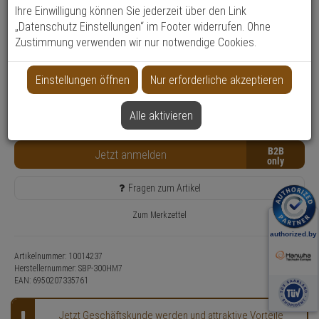
Ihre Einwilligung können Sie jederzeit über den Link
Produktinformationen
Halterung, Zubehörartikel - Modell: Hanwha Vision Montagezubehör
„Datenschutz Einstellungen“ im Footer widerrufen. Ohne
Zustimmung verwenden wir nur notwendige Cookies.
Anwendung: Videoüberwachung
Farbe: Elfenbein
Einstellungen öffnen
Nur erforderliche akzeptieren
Nur für Gewerbekunden
Lieferzeit: 6-8 Werktage, wird für Sie bestellt**
Alle aktivieren
Kostenfreie Retoure
B2B
Jetzt anmelden
Fragen zum Artikel
Zum Merkzettel
Artikelnummer: 10014237
Herstellernummer:
SBP-300HM7
EAN:
6950207335761
Jetzt Geschäftskunde werden und attraktive Vorteile