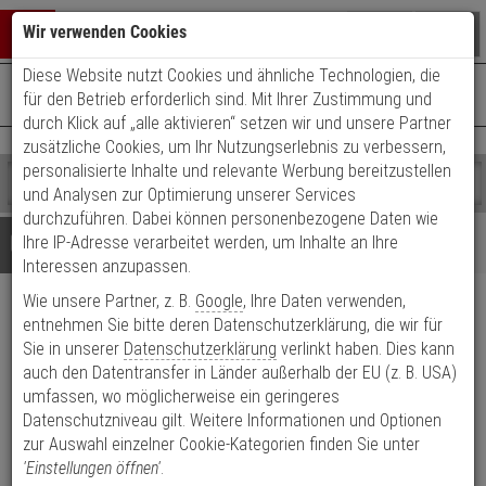
Warenkorb schließen
Suche öffnen
Warenko
Wir verwenden Cookies
Diese Website nutzt Cookies und ähnliche Technologien, die
+49 (0)821 899 493-0
Mo. - Do.: 8:00 - 16:30 | Fr.: 8:00 - 14:00 Uhr
0 ARTIKEL IM WARENKORB
für den Betrieb erforderlich sind. Mit Ihrer Zustimmung und
Kontaktservice nutzen
durch Klick auf „alle aktivieren“ setzen wir und unsere Partner
Ihr Warenkorb ist momentan leer.
Ergebnisse (
)
zusätzliche Cookies, um Ihr Nutzungserlebnis zu verbessern,
Fertig
personalisierte Inhalte und relevante Werbung bereitzustellen
Shop
durchsuchen
und Analysen zur Optimierung unserer Services
Bitte
Es
durchzuführen. Dabei können personenbezogene Daten wie
geben
wurde
Details
Beratung
Ihre IP-Adresse verarbeitet werden, um Inhalte an Ihre
Sie
noch
Interessen anzupassen.
mindestens
Kategorien
Wie unsere Partner, z. B.
Google
, Ihre Daten verwenden,
3
Suche
Hanwha SBP-300HM7
Zeichen
gestartet
entnehmen Sie bitte deren Datenschutzerklärung, die wir für
ein,
Sie in unserer
Datenschutzerklärung
verlinkt haben. Dies kann
Flanschplatte Deckenbef. Dome
um
auch den Datentransfer in Länder außerhalb der EU (z. B. USA)
die
umfassen, wo möglicherweise ein geringeres
Produktmerkmale
Suche
Datenschutzniveau gilt. Weitere Informationen und Optionen
zu
zur Auswahl einzelner Cookie-Kategorien finden Sie unter
starten.
'Einstellungen öffnen'
.
Datenblatt drucken