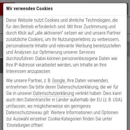
Warenkorb schließen
Suche öffnen
Warenko
Wir verwenden Cookies
Diese Website nutzt Cookies und ähnliche Technologien, die
+49 (0)821 899 493-0
Mo. - Do.: 8:00 - 16:30 | Fr.: 8:00 - 14:00 Uhr
0 ARTIKEL IM WARENKORB
für den Betrieb erforderlich sind. Mit Ihrer Zustimmung und
Kontaktservice nutzen
durch Klick auf „alle aktivieren“ setzen wir und unsere Partner
Ihr Warenkorb ist momentan leer.
Ergebnisse (
)
zusätzliche Cookies, um Ihr Nutzungserlebnis zu verbessern,
Fertig
personalisierte Inhalte und relevante Werbung bereitzustellen
Shop
durchsuchen
und Analysen zur Optimierung unserer Services
Bitte
Es
durchzuführen. Dabei können personenbezogene Daten wie
geben
wurde
Details
Beratung
Ihre IP-Adresse verarbeitet werden, um Inhalte an Ihre
Sie
noch
Interessen anzupassen.
mindestens
Kategorien
Wie unsere Partner, z. B.
Google
, Ihre Daten verwenden,
3
Suche
Hanwha SBP-300WM
Zeichen
gestartet
entnehmen Sie bitte deren Datenschutzerklärung, die wir für
ein,
Sie in unserer
Datenschutzerklärung
verlinkt haben. Dies kann
Wandmontagearm für PTZ Domes
um
auch den Datentransfer in Länder außerhalb der EU (z. B. USA)
die
umfassen, wo möglicherweise ein geringeres
Produktmerkmale
Suche
Datenschutzniveau gilt. Weitere Informationen und Optionen
zu
zur Auswahl einzelner Cookie-Kategorien finden Sie unter
starten.
'Einstellungen öffnen'
.
Datenblatt drucken