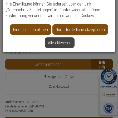
Ihre Einwilligung können Sie jederzeit über den Link
Produktinformationen
Halterung, Zubehörartikel - Modell: Hanwha Vision Montagezubehör
„Datenschutz Einstellungen“ im Footer widerrufen. Ohne
Zustimmung verwenden wir nur notwendige Cookies.
Montageart: Wandmontage
Anwendung: Videoüberwachung
Einstellungen öffnen
Nur erforderliche akzeptieren
Farbe: Elfenbein
Nur für Gewerbekunden
Alle aktivieren
Lieferzeit: 3-4 Werktage, wird für Sie bestellt**
Kostenfreie Retoure
B2B
Jetzt anmelden
Fragen zum Artikel
Zum Merkzettel
Artikelnummer: 10014223
Herstellernummer:
SBP-300WM
EAN:
6950207311758