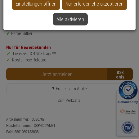
Einstellungen öffnen
Nur erforderliche akzeptieren
Produktinformationen
Halterung, Zubehörartikel - Modell: Hanwha Vision Montagezubehör
Montageart: Wandmontage
Alle aktivieren
Anwendung: Videoüberwachung
Farbe: Silber
Nur für Gewerbekunden
Lieferzeit: 3-4 Werktage**
Kostenfreie Retoure
B2B
Jetzt anmelden
Fragen zum Artikel
Zum Merkzettel
Artikelnummer: 10030709
Herstellernummer:
SBP-300WMS1
EAN:
8801089133038