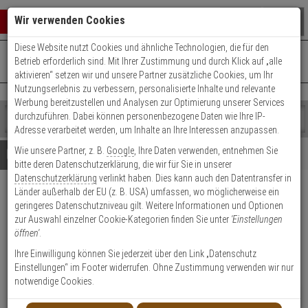
Warenkorb schließen
Suche öffnen
Warenko
Wir verwenden Cookies
Diese Website nutzt Cookies und ähnliche Technologien, die für den
+49 (0)821 899 493-0
Mo. - Do.: 8:00 - 16:30 | Fr.: 8:00 - 14:00 Uhr
0 ARTIKEL IM WARENKORB
Betrieb erforderlich sind. Mit Ihrer Zustimmung und durch Klick auf „alle
Kontaktservice nutzen
aktivieren“ setzen wir und unsere Partner zusätzliche Cookies, um Ihr
Ihr Warenkorb ist momentan leer.
Ergebnisse (
)
Nutzungserlebnis zu verbessern, personalisierte Inhalte und relevante
Fertig
Werbung bereitzustellen und Analysen zur Optimierung unserer Services
Shop
durchzuführen. Dabei können personenbezogene Daten wie Ihre IP-
durchsuchen
Adresse verarbeitet werden, um Inhalte an Ihre Interessen anzupassen.
Bitte
Es
Wie unsere Partner, z. B.
Google
, Ihre Daten verwenden, entnehmen Sie
geben
wurde
Details
Beratung
bitte deren Datenschutzerklärung, die wir für Sie in unserer
Sie
noch
Datenschutzerklärung
verlinkt haben. Dies kann auch den Datentransfer in
mindestens
Kategorien
Länder außerhalb der EU (z. B. USA) umfassen, wo möglicherweise ein
3
Suche
Hanwha SBP-300WMW
geringeres Datenschutzniveau gilt. Weitere Informationen und Optionen
Zeichen
gestartet
Wandmontagearm für Domes,
zur Auswahl einzelner Cookie-Kategorien finden Sie unter
'Einstellungen
ein,
öffnen'
.
um
Weiß
die
Ihre Einwilligung können Sie jederzeit über den Link „Datenschutz
Suche
Einstellungen“ im Footer widerrufen. Ohne Zustimmung verwenden wir nur
zu
Produktmerkmale
notwendige Cookies.
starten.
NEU