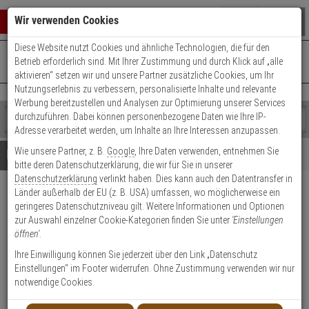
Warenkorb schließen
Suche öffnen
Warenko
Wir verwenden Cookies
Diese Website nutzt Cookies und ähnliche Technologien, die für den
+49 (0)821 899 493-0
Mo. - Do.: 8:00 - 16:30 | Fr.: 8:00 - 14:00 Uhr
0 ARTIKEL IM WARENKORB
Betrieb erforderlich sind. Mit Ihrer Zustimmung und durch Klick auf „alle
Kontaktservice nutzen
aktivieren“ setzen wir und unsere Partner zusätzliche Cookies, um Ihr
Ihr Warenkorb ist momentan leer.
Ergebnisse (
)
Nutzungserlebnis zu verbessern, personalisierte Inhalte und relevante
Fertig
Werbung bereitzustellen und Analysen zur Optimierung unserer Services
Shop
durchzuführen. Dabei können personenbezogene Daten wie Ihre IP-
durchsuchen
Adresse verarbeitet werden, um Inhalte an Ihre Interessen anzupassen.
Bitte
Es
Wie unsere Partner, z. B.
Google
, Ihre Daten verwenden, entnehmen Sie
geben
wurde
Details
Beratung
bitte deren Datenschutzerklärung, die wir für Sie in unserer
Sie
noch
Datenschutzerklärung
verlinkt haben. Dies kann auch den Datentransfer in
mindestens
Kategorien
Länder außerhalb der EU (z. B. USA) umfassen, wo möglicherweise ein
3
Suche
Hanwha SBP-317HMW
geringeres Datenschutzniveau gilt. Weitere Informationen und Optionen
Zeichen
gestartet
Flanschplatte für Hänge Montage
zur Auswahl einzelner Cookie-Kategorien finden Sie unter
'Einstellungen
ein,
öffnen'
.
um
die
Produktmerkmale
Ihre Einwilligung können Sie jederzeit über den Link „Datenschutz
Suche
Einstellungen“ im Footer widerrufen. Ohne Zustimmung verwenden wir nur
zu
notwendige Cookies.
starten.
Datenblatt drucken