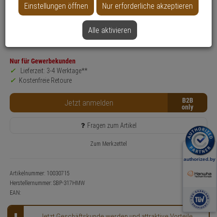
Einstellungen öffnen
Nur erforderliche akzeptieren
Produktinformationen
Halterung, Zubehörartikel - Modell: Hanwha Vision Montagezubehör
Anwendung: Videoüberwachung
Alle aktivieren
Farbe: Weiß
Nur für Gewerbekunden
Lieferzeit: 3-4 Werktage**
Kostenfreie Retoure
B2B
Jetzt anmelden
Fragen zum Artikel
Zum Merkzettel
Artikelnummer: 10030715
Herstellernummer:
SBP-317HMW
EAN:
Jetzt Geschäftskunde werden und attraktive Vorteile