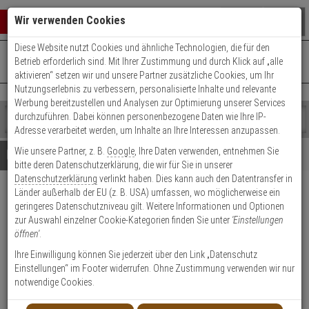
Warenkorb schließen
Suche öffnen
Warenko
Wir verwenden Cookies
Diese Website nutzt Cookies und ähnliche Technologien, die für den
+49 (0)821 899 493-0
Mo. - Do.: 8:00 - 16:30 | Fr.: 8:00 - 14:00 Uhr
0 ARTIKEL IM WARENKORB
Betrieb erforderlich sind. Mit Ihrer Zustimmung und durch Klick auf „alle
Kontaktservice nutzen
aktivieren“ setzen wir und unsere Partner zusätzliche Cookies, um Ihr
Ihr Warenkorb ist momentan leer.
Ergebnisse (
)
Nutzungserlebnis zu verbessern, personalisierte Inhalte und relevante
Fertig
Werbung bereitzustellen und Analysen zur Optimierung unserer Services
Shop
durchzuführen. Dabei können personenbezogene Daten wie Ihre IP-
durchsuchen
Adresse verarbeitet werden, um Inhalte an Ihre Interessen anzupassen.
Bitte
Es
Wie unsere Partner, z. B.
Google
, Ihre Daten verwenden, entnehmen Sie
geben
wurde
Details
Beratung
bitte deren Datenschutzerklärung, die wir für Sie in unserer
Sie
noch
Datenschutzerklärung
verlinkt haben. Dies kann auch den Datentransfer in
mindestens
Kategorien
Länder außerhalb der EU (z. B. USA) umfassen, wo möglicherweise ein
3
Suche
Hanwha SBP-390WM2
geringeres Datenschutzniveau gilt. Weitere Informationen und Optionen
Zeichen
gestartet
Wandmontagearm
zur Auswahl einzelner Cookie-Kategorien finden Sie unter
'Einstellungen
ein,
öffnen'
.
um
die
Produktmerkmale
Ihre Einwilligung können Sie jederzeit über den Link „Datenschutz
Suche
Einstellungen“ im Footer widerrufen. Ohne Zustimmung verwenden wir nur
zu
notwendige Cookies.
Datenblatt drucken
starten.